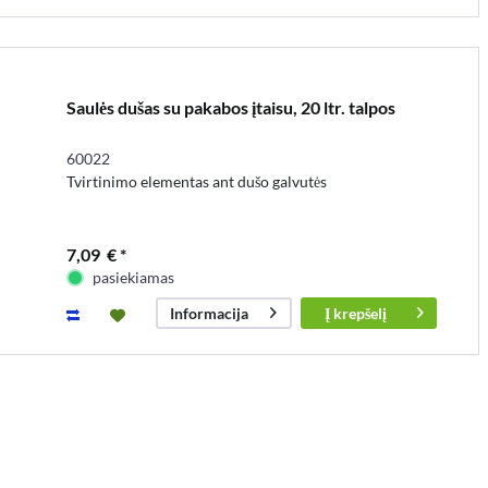
Saulės dušas su pakabos įtaisu, 20 ltr. talpos
60022
Tvirtinimo elementas ant dušo galvutės
7,09 € *
pasiekiamas
Į
krepšelį
Informacija