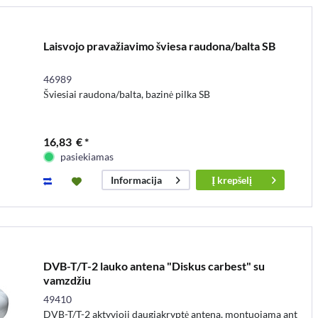
Laisvojo pravažiavimo šviesa raudona/balta SB
46989
Šviesiai raudona/balta, bazinė pilka SB
16,83 € *
pasiekiamas
Į
krepšelį
Informacija
DVB-T/T-2 lauko antena "Diskus carbest" su
vamzdžiu
49410
DVB-T/T-2 aktyvioji daugiakryptė antena, montuojama ant