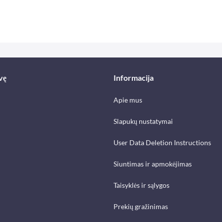
vę
Informacija
Apie mus
Slapukų nustatymai
User Data Deletion Instructions
Siuntimas ir apmokėjimas
Taisyklės ir sąlygos
Prekių gražinimas