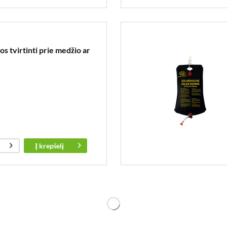
s tvirtinti prie medžio ar
Į
krepšelį