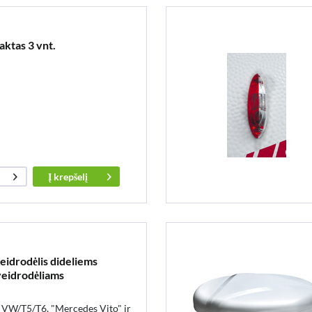
ktas 3 vnt.
Į
krepšelį
eidrodėlis dideliems
veidrodėliams
i, VW/T5/T6, "Mercedes Vito" ir