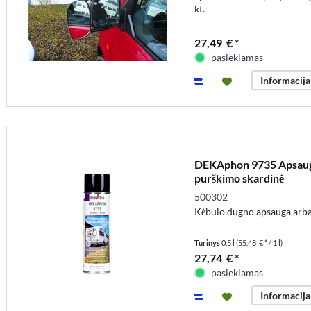
kt.
27,49 € *
pasiekiamas
Informacija
DEKAphon 9735 Apsauga
purškimo skardinė
500302
Kėbulo dugno apsauga arb
Turinys
0.5 l
(55,48 € * / 1 l)
27,74 € *
pasiekiamas
Informacija