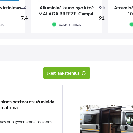
tvirtinimas
44128
Aliumininė kempingo kėdė
910098
Atraminė
MALAGA BREEZE, Camp4,
10
7,45 € *
91,75 € *
paminkštinta, juoda, tinklinio
as
pasiekiamas
audinio
Įkelti ankstesnius
inos pertvaros užuolaida,
ermatoma
imas nuo gyvenamosios zonos