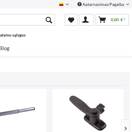
Aptarnavimas/Pagalba
Lietuvių
0,00 € *
tatymo sąlygos
Blog