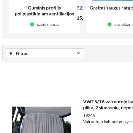
Guminis profilis
32270
Greitas saugus ratų 
poliplastikiniam ventiliacijos
15,30 € *
langui
pasiekiamas
pasiekiam
Filtras
VWT5/T6 vairuotojo kab
pilka, 2 sluoksnių, nep
19245
Vairuotojo kabinos atskyr