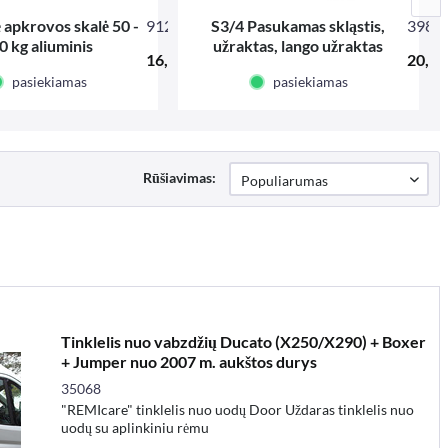
 apkrovos skalė 50 -
912250
S3/4 Pasukamas skląstis,
3981
0 kg aliuminis
užraktas, lango užraktas
16,27 € *
20,53
dešinėje (žiūrint iš vidaus)
pasiekiamas
pasiekiamas
Rūšiavimas:
Tinklelis nuo vabzdžių Ducato (X250/X290) + Boxer
+ Jumper nuo 2007 m. aukštos durys
35068
"REMIcare" tinklelis nuo uodų Door Uždaras tinklelis nuo
uodų su aplinkiniu rėmu