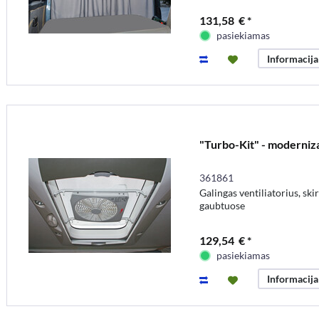
131,58 € *
pasiekiamas
Informacija
"Turbo-Kit" - moderniza
361861
Galingas ventiliatorius, ski
gaubtuose
129,54 € *
pasiekiamas
Informacija