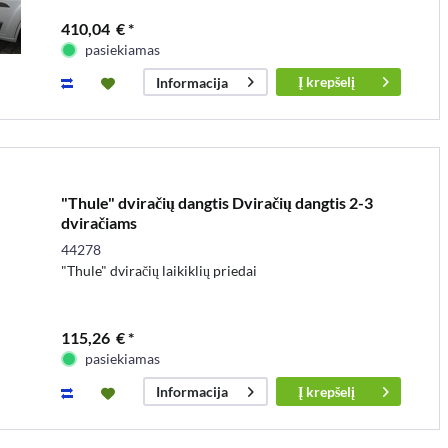
410,04 € *
pasiekiamas
Į
krepšelį
Informacija
"Thule" dviračių dangtis Dviračių dangtis 2-3
dviračiams
44278
"Thule" dviračių laikiklių priedai
115,26 € *
pasiekiamas
Į
krepšelį
Informacija