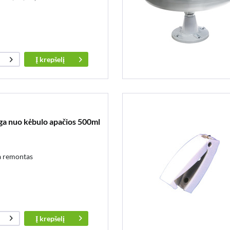
Į
krepšelį
 nuo kėbulo apačios 500ml
a remontas
Į
krepšelį