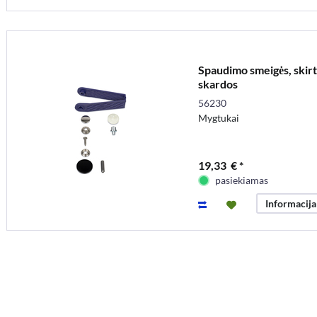
Spaudimo smeigės, skirto
skardos
56230
Mygtukai
19,33 € *
pasiekiamas
Informacija