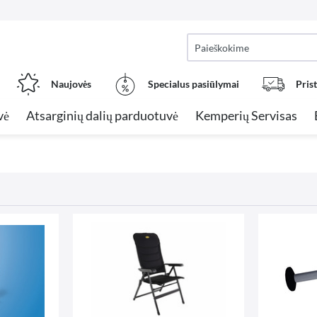
Naujovės
Specialus pasiūlymai
Pris
vė
Atsarginių dalių parduotuvė
Kemperių Servisas