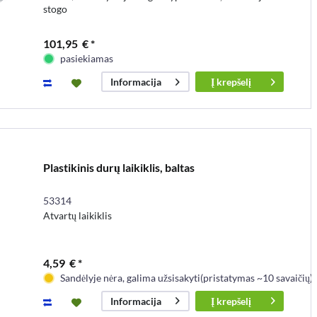
stogo
101,95 € *
pasiekiamas
Į
krepšelį
Informacija
Plastikinis durų laikiklis, baltas
53314
Atvartų laikiklis
4,59 € *
Sandėlyje nėra, galima užsisakyti(pristatymas ~10 savaičių)
Į
krepšelį
Informacija