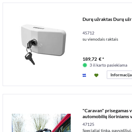
Durų užraktas Durų užra
45712
su vienodais raktais
189,72 € *
3 iš karto pasiekiama
Informacija
"Caravan" prisegamas v
automobilių išoriniams 
47125
Specialiai tinka, pavyzdžiu