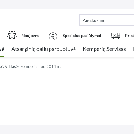
Naujovės
Specialus pasiūlymai
Pris
vė
Atsarginių dalių parduotuvė
Kemperių Servisas
o", V klasės kemperis nuo 2014 m.