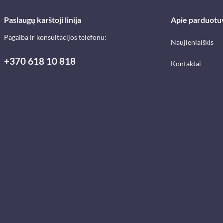
Paslaugų karštoji linija
Apie parduotu
Pagalba ir konsultacijos telefonu:
Naujienlaiškis
+370 618 10 818
Kontaktai