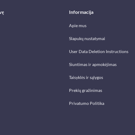
vę
Informacija
Apie mus
Slapukų nustatymai
User Data Deletion Instructions
Siuntimas ir apmokėjimas
Taisyklės ir sąlygos
Prekių gražinimas
Privatumo Politika