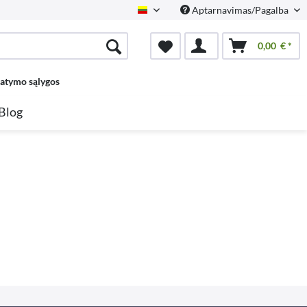
Aptarnavimas/Pagalba
Lietuvių
0,00 € *
tatymo sąlygos
Blog