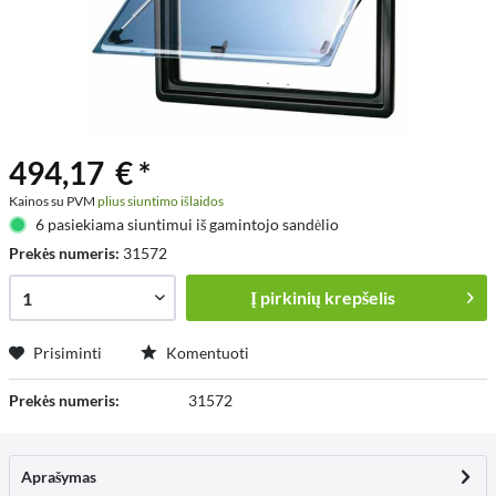
494,17 € *
Kainos su PVM
plius siuntimo išlaidos
6 pasiekiama siuntimui iš gamintojo sandėlio
Prekės numeris:
31572
Į
pirkinių krepšelis
Prisiminti
Komentuoti
Prekės numeris:
31572
Aprašymas