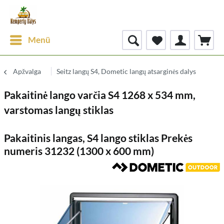
Menü
Apžvalga
Seitz langų S4, Dometic langų atsarginės dalys
Pakaitinė lango varčia S4 1268 x 534 mm,
varstomas langų stiklas
Pakaitinis langas, S4 lango stiklas Prekės
numeris 31232 (1300 x 600 mm)