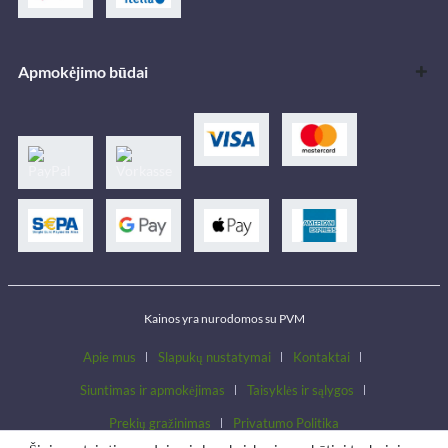
Apmokėjimo būdai
Kainos yra nurodomos su PVM
Apie mus
Slapukų nustatymai
Kontaktai
Siuntimas ir apmokėjimas
Taisyklės ir sąlygos
Prekių gražinimas
Privatumo Politika