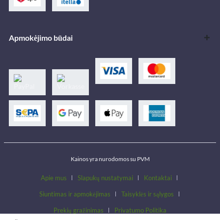
Apmokėjimo būdai
Kainos yra nurodomos su PVM
Apie mus
Slapukų nustatymai
Kontaktai
Siuntimas ir apmokėjimas
Taisyklės ir sąlygos
Prekių gražinimas
Privatumo Politika