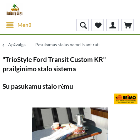
Menü
Apžvalga
Pasukamas stalas namelis ant ratų
"TrioStyle Ford Transit Custom KR"
prailginimo stalo sistema
Su pasukamu stalo rėmu