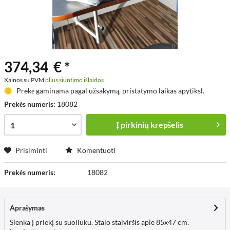
374,34 € *
Kainos su PVM
plius siuntimo išlaidos
Prekė gaminama pagal užsakymą, pristatymo laikas apytiksl.
Prekės numeris:
18082
Į
pirkinių krepšelis
Prisiminti
Komentuoti
Prekės numeris:
18082
Aprašymas
Slenka į priekį su suoliuku. Stalo stalviršis apie 85x47 cm.