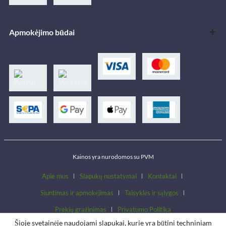
Apmokėjimo būdai
Kainos yra nurodomos su PVM
Apie mus
Slapukų nustatymai
Kontaktai
Siuntimas ir apmokėjimas
Taisyklės ir sąlygos
Prekių gražinimas
Privatumo Politika
Šioje svetainėje naudojami slapukai, kurie yra būtini techniniam