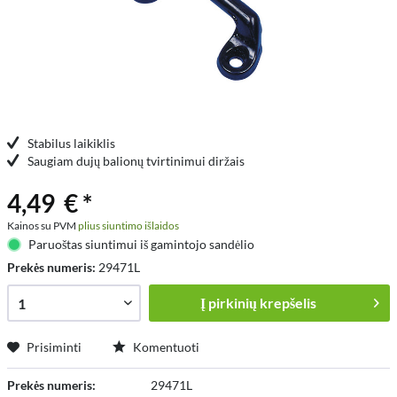
Stabilus laikiklis
Saugiam dujų balionų tvirtinimui diržais
4,49 € *
Kainos su PVM
plius siuntimo išlaidos
Paruoštas siuntimui iš gamintojo sandėlio
Prekės numeris:
29471L
Į
pirkinių krepšelis
Prisiminti
Komentuoti
Prekės numeris:
29471L