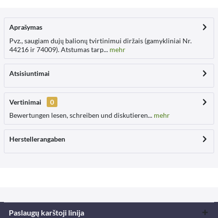
Aprašymas
Pvz., saugiam dujų balionų tvirtinimui diržais (gamykliniai Nr.
44216 ir 74009). Atstumas tarp...
mehr
Atsisiuntimai
Vertinimai
0
Bewertungen lesen, schreiben und diskutieren...
mehr
Herstellerangaben
Paslaugų karštoji linija