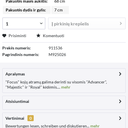
Pakuotės masės aukštis:
68 cm
Pakuotės dydis ir gylis:
7 cm
Į
pirkinių krepšelis
Prisiminti
Komentuoti
Prekės numeris:
911536
Pagrindinis numeris:
M925026
Aprašymas
"Focus" kojų atramą galima derinti su visomis "Advancer",
"Majestic" ir "Royal" kėdėmis....
mehr
Atsisiuntimai
Vertinimai
0
Bewertungen lesen, schreiben und diskutieren...
mehr