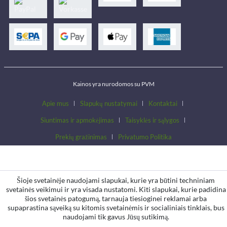
Kainos yra nurodomos su PVM
Apie mus
Slapukų nustatymai
Kontaktai
Siuntimas ir apmokėjimas
Taisyklės ir sąlygos
Prekių gražinimas
Privatumo Politika
Šioje svetainėje naudojami slapukai, kurie yra būtini techniniam
svetainės veikimui ir yra visada nustatomi. Kiti slapukai, kurie padidina
šios svetainės patogumą, tarnauja tiesioginei reklamai arba
supaprastina sąveiką su kitomis svetainėmis ir socialiniais tinklais, bus
naudojami tik gavus Jūsų sutikimą.