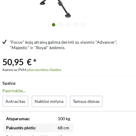
"Focus" kojų atramą galima derinti su visomis "Advancer",
"Majestic" ir "Royal" kėdėmis.
50,95 € *
Kainos su PVM
plius siuntimo išlaidos
Spalva:
Pasirinkite...
Antracitas
Naktinė mėlyna
Tamsus dūmas
Atsparumas:
100 kg
Pakuotės plotis:
68 cm