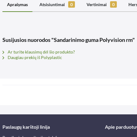
Aprašymas
Atsisiuntimai
0
Vertinimai
0
Hers
Susijusios nuorodos "Sandarinimo guma Polyvision rm"
Ar turite klausimų dėl šio produkto?
Daugiau prekių iš Polyplastic
Paslaugų karštoji linija
Apie parduotu