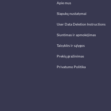
Apie mus
Slapukų nustatymai
User Data Deletion Instructions
Siuntimas ir apmokėjimas
Taisyklės ir sąlygos
Prekių gražinimas
Privatumo Politika