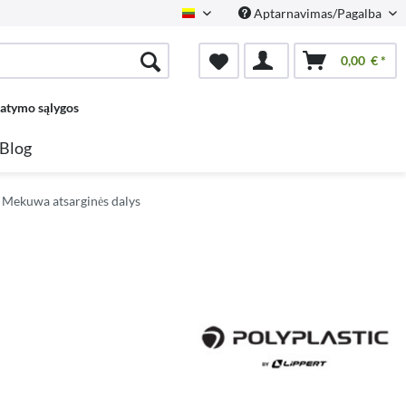
Aptarnavimas/Pagalba
Lietuvių
0,00 € *
tatymo sąlygos
Blog
s, Mekuwa atsarginės dalys