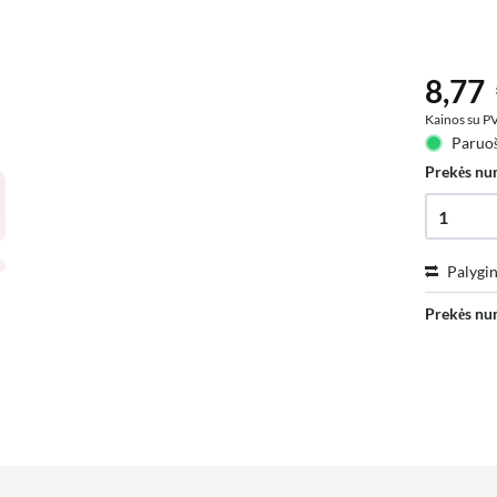
8,77 
Kainos su 
Paruoš
Prekės nu
Palygin
Prekės nu