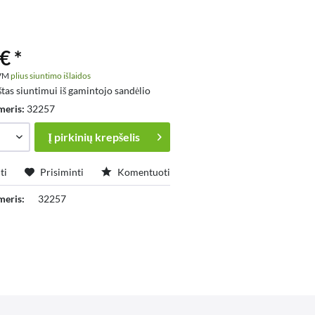
€ *
PVM
plius siuntimo išlaidos
tas siuntimui iš gamintojo sandėlio
meris:
32257
Į
pirkinių krepšelis
ti
Prisiminti
Komentuoti
meris:
32257