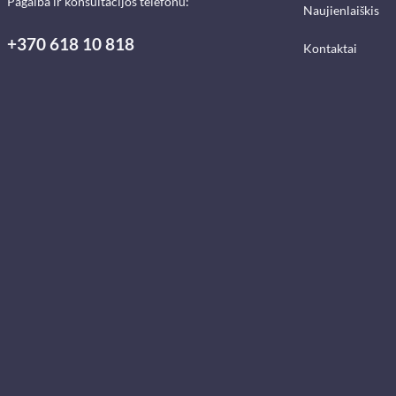
Pagalba ir konsultacijos telefonu:
Naujienlaiškis
+370 618 10 818
Kontaktai