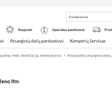
Naujovės
Specialus pasiūlymai
Pris
vė
Atsarginių dalių parduotuvė
Kemperių Servisas
aubtas, Heki, Ventiliacija, Ventiliatorius
Poliplastiko atsarginės daly
leno lfm