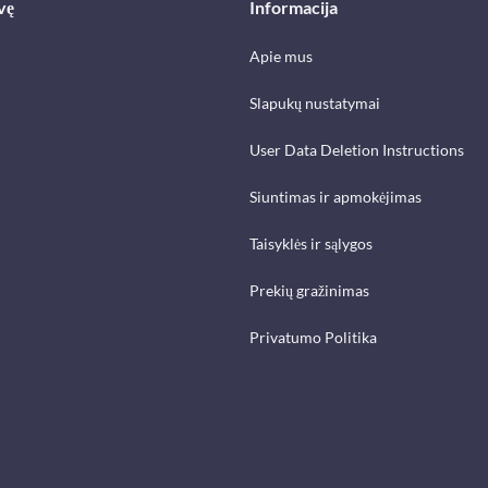
vę
Informacija
Apie mus
Slapukų nustatymai
User Data Deletion Instructions
Siuntimas ir apmokėjimas
Taisyklės ir sąlygos
Prekių gražinimas
Privatumo Politika