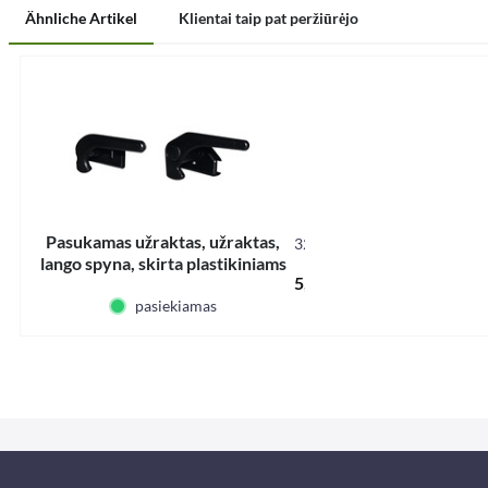
Ähnliche Artikel
Klientai taip pat peržiūrėjo
Pasukamas užraktas, užraktas,
32253
lango spyna, skirta plastikiniams
5,61 € *
langams
pasiekiamas