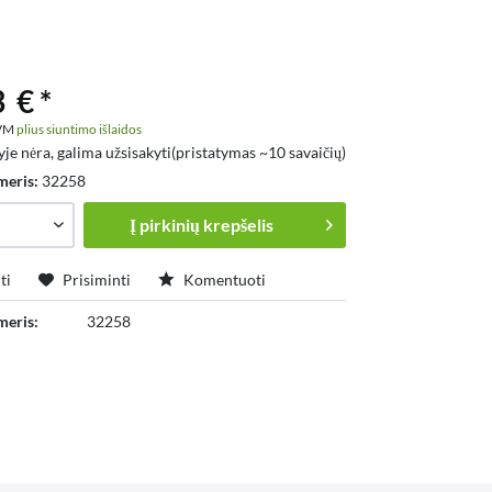
 € *
PVM
plius siuntimo išlaidos
yje nėra, galima užsisakyti(pristatymas ~10 savaičių)
meris:
32258
Į
pirkinių krepšelis
ti
Prisiminti
Komentuoti
meris:
32258