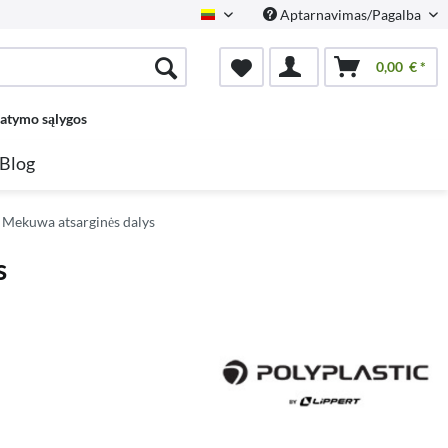
Aptarnavimas/Pagalba
Lietuvių
0,00 € *
tatymo sąlygos
Blog
s, Mekuwa atsarginės dalys
s