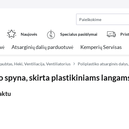
Naujovės
Specialus pasiūlymai
Pris
vė
Atsarginių dalių parduotuvė
Kemperių Servisas
aubtas, Heki, Ventiliacija, Ventiliatorius
Poliplastiko atsarginės daly
o spyna, skirta plastikiniams langam
raktu