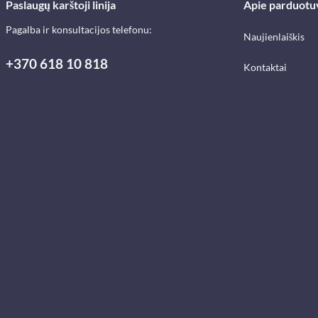
Paslaugų karštoji linija
Apie parduotu
Pagalba ir konsultacijos telefonu:
Naujienlaiškis
+370 618 10 818
Kontaktai