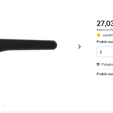
27,03
Kainos su 
sandėl
Prekės nu
Palygin
Prekės nu