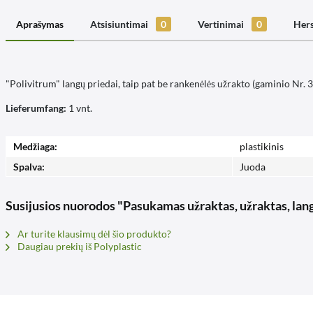
Aprašymas
Atsisiuntimai
0
Vertinimai
0
Hers
"Polivitrum" langų priedai, taip pat be rankenėlės užrakto (gaminio Nr. 
Lieferumfang:
1 vnt.
Medžiaga:
plastikinis
Spalva:
Juoda
Susijusios nuorodos "Pasukamas užraktas, užraktas, lang
Ar turite klausimų dėl šio produkto?
Daugiau prekių iš Polyplastic