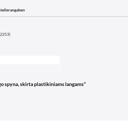
tellerangaben
32253)
o spyna, skirta plastikiniams langams"