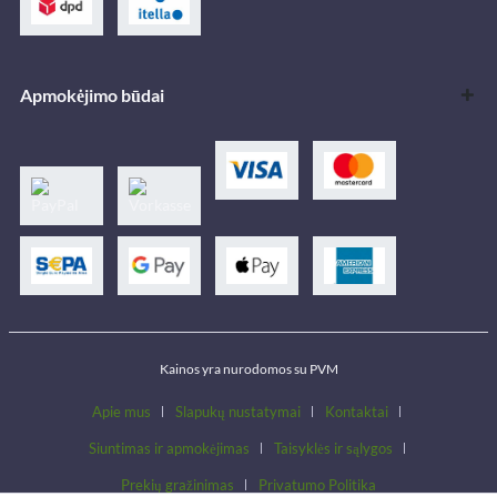
Apmokėjimo būdai
Kainos yra nurodomos su PVM
Apie mus
Slapukų nustatymai
Kontaktai
Siuntimas ir apmokėjimas
Taisyklės ir sąlygos
Prekių gražinimas
Privatumo Politika