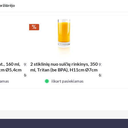
eržiūrėjo
t., 160 ml,
2 stiklinių nuo sulčių rinkinys, 350
929493
929494
7cm Ø5,4cm
ml, Tritan (be BPA), H11cm Ø7cm
7,96 € *
9,13 
13,21 € *
12,19 € *
iamas
iškart pasiekiamas