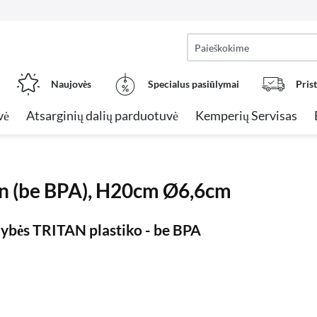
Naujovės
Specialus pasiūlymai
Pris
vė
Atsarginių dalių parduotuvė
Kemperių Servisas
itan (be BPA), H20cm Ø6,6cm
kybės TRITAN plastiko - be BPA