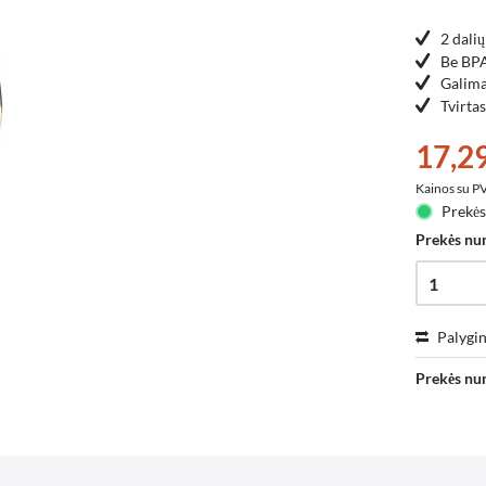
2 dalių
Be BP
Galima
Tvirta
17,29
Kainos su 
Prekės
Prekės nu
Palygin
Prekės nu