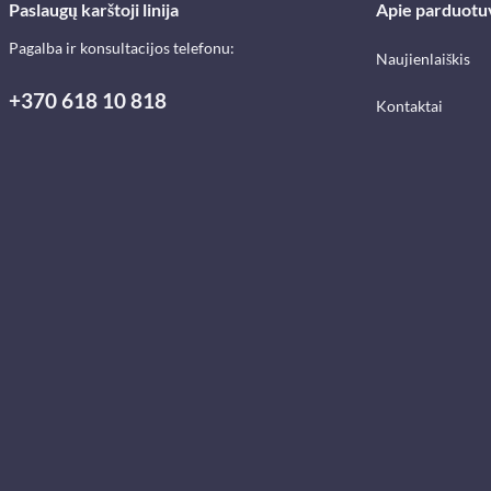
Paslaugų karštoji linija
Apie parduotu
Pagalba ir konsultacijos telefonu:
Naujienlaiškis
+370 618 10 818
Kontaktai