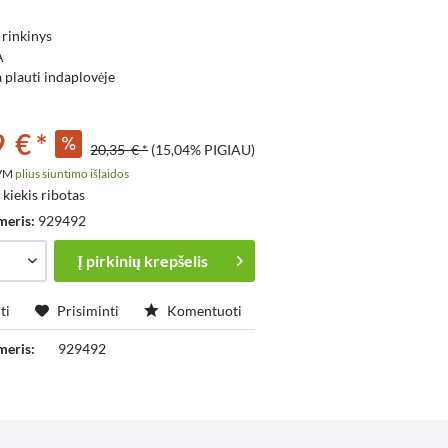
 rinkinys
A
 plauti indaplovėje
s
 € *
20,35 € *
(15,04% PIGIAU)
PVM
plius siuntimo išlaidos
 kiekis ribotas
meris:
929492
Į
pirkinių krepšelis
ti
Prisiminti
Komentuoti
meris:
929492