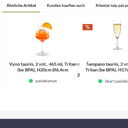
Ähnliche Artikel
Kunden kauften auch
Klientai taip pat p
Vyno taurės, 2 vnt., 465 ml, Tritan
Šampano taurės, 2 vn
929491
(be BPA), H20cm Ø6,4cm
Tritan (be BPA), H1
20,35 € *
pasiekiamas
iškart pasiek