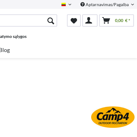
Aptarnavimas/Pagalba
Lietuvių
0,00 € *
tatymo sąlygos
Blog