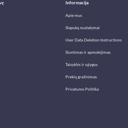
vę
Informacija
Apie mus
Slapukų nustatymai
User Data Deletion Instructions
Siuntimas ir apmokėjimas
Taisyklės ir sąlygos
Prekių gražinimas
Privatumo Politika