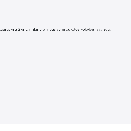
urės yra 2 vnt. rinkinyje ir pasižymi aukštos kokybės išvaizda.