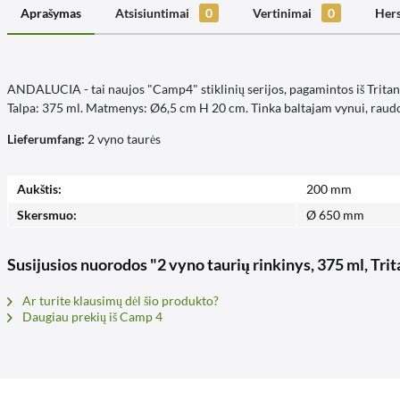
Aprašymas
Atsisiuntimai
0
Vertinimai
0
Hers
ANDALUCIA - tai naujos "Camp4" stiklinių serijos, pagamintos iš Tritano 
Talpa: 375 ml. Matmenys: Ø6,5 cm H 20 cm. Tinka baltajam vynui, raudo
Lieferumfang:
2 vyno taurės
Aukštis:
200 mm
Skersmuo:
Ø 650 mm
Susijusios nuorodos "2 vyno taurių rinkinys, 375 ml, Tr
Ar turite klausimų dėl šio produkto?
Daugiau prekių iš Camp 4