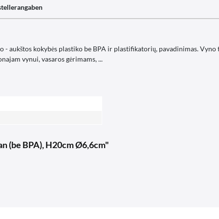
tellerangaben
- aukštos kokybės plastiko be BPA ir plastifikatorių, pavadinimas. Vyno ta
najam vynui, vasaros gėrimams, ...
itan (be BPA), H20cm Ø6,6cm"