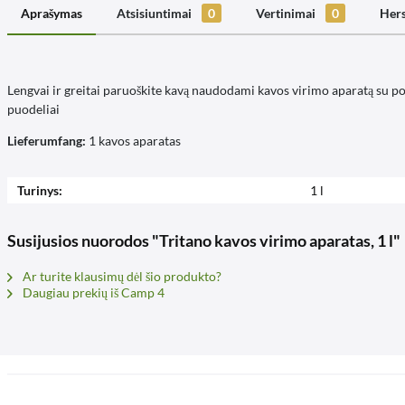
Aprašymas
Atsisiuntimai
0
Vertinimai
0
Hers
Lengvai ir greitai paruoškite kavą naudodami kavos virimo aparatą su pol
puodeliai
Lieferumfang:
1 kavos aparatas
Turinys:
1 l
Susijusios nuorodos "Tritano kavos virimo aparatas, 1 l"
Ar turite klausimų dėl šio produkto?
Daugiau prekių iš Camp 4