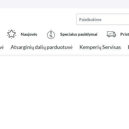
Naujovės
Specialus pasiūlymai
Pris
vė
Atsarginių dalių parduotuvė
Kemperių Servisas