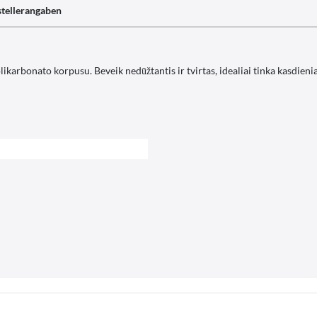
tellerangaben
ikarbonato korpusu. Beveik nedūžtantis ir tvirtas, idealiai tinka kasdien