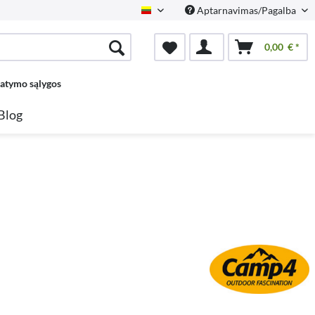
Aptarnavimas/Pagalba
Lietuvių
0,00 € *
tatymo sąlygos
Blog