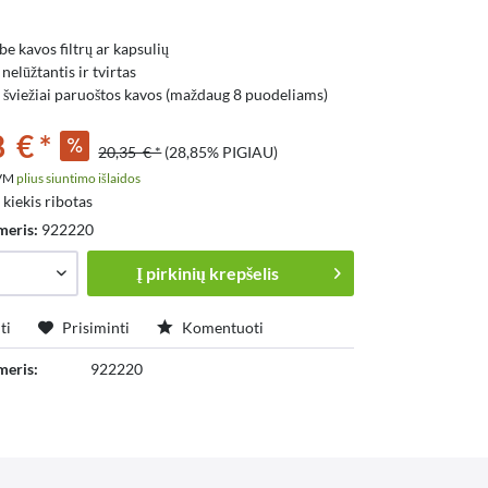
be kavos filtrų ar kapsulių
nelūžtantis ir tvirtas
ui šviežiai paruoštos kavos (maždaug 8 puodeliams)
 € *
20,35 € *
(28,85% PIGIAU)
PVM
plius siuntimo išlaidos
 kiekis ribotas
meris:
922220
Į
pirkinių krepšelis
ti
Prisiminti
Komentuoti
meris:
922220