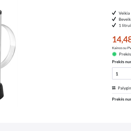
Veikia 
Beveik 
1 litr
14,48
Kainos su 
Prekės
Prekės nu
Palygin
Prekės nu