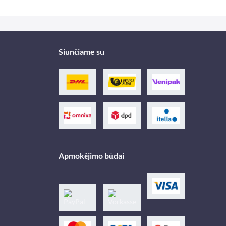
Siunčiame su
Apmokėjimo būdai