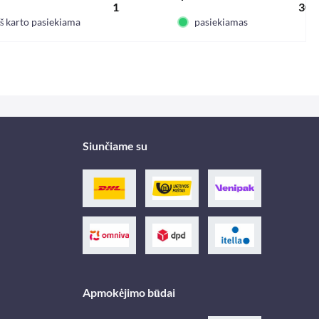
*
1528,98 € *
30,5
iš karto pasiekiama
pasiekiamas
Siunčiame su
Apmokėjimo būdai