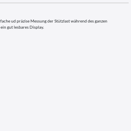
ache ud präzise Messung der Stützlast während des ganzen
in gut lesbares Display.