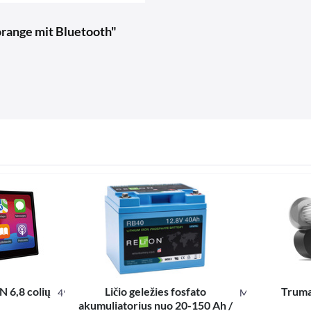
orange mit Bluetooth"
6,8 colių
Ličio geležies fosfato
Truma
494038
M81401
akumuliatorius nuo 20-150 Ah /
Turinys
1 pcs