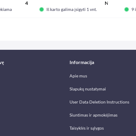
435,54 € *
Nuo 610,98 € 
12 V
iekiama
Iš karto galima įsigyti 1 vnt.
9 
vę
Informacija
Apie mus
Slapukų nustatymai
User Data Deletion Instructions
Siuntimas ir apmokėjimas
Taisyklės ir sąlygos