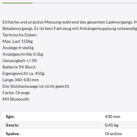
Einfache und präszise Messung während des gesamten Ladevorgangs. M
Beladevorgangs. Es ist kein Fahrzeug mit Anhängerkupplung notwendig, 
Technische Daten:
Max. Last 150kg
Anzeige 4-stellig
Anzeigeschritte 0,5kg
Genauigkeit +/-3%
Batterie 9V Block
Eigengewicht ca. 450g
Länge 340-430 mm
Die Stützlastwaage ist nicht geeicht
Farbe: Orange
Mit Bluetooth
Ilgis:
430 mm
Svoris:
0.45 kg
Spalva:
Oranžinė