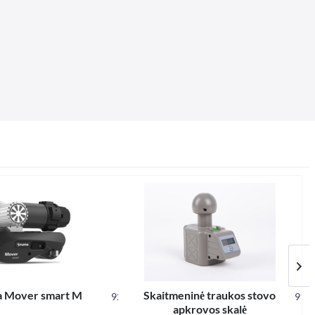
 Mover smart M
Skaitmeninė traukos stovo
92015
912
apkrovos skalė