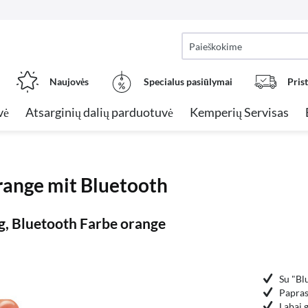
Naujovės
Specialus pasiūlymai
Pris
vė
Atsarginių dalių parduotuvė
Kemperių Servisas
range mit Bluetooth
g, Bluetooth Farbe orange
Su "Bl
Papras
Labai 