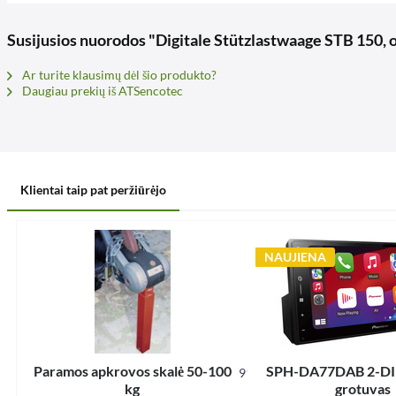
Susijusios nuorodos "Digitale Stützlastwaage STB 150, 
Ar turite klausimų dėl šio produkto?
Daugiau prekių iš ATSencotec
Klientai taip pat peržiūrėjo
NAUJIENA
Paramos apkrovos skalė 50-100
SPH-DA77DAB 2-DIN 
91225
kg
grotuvas