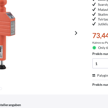
Svarst
Matavi
Skaitm
Tvirtas
Jutikli
73,44
Kainos su 
Only 6
Prekės nu
Palygin
Prekės nu
tellerangaben