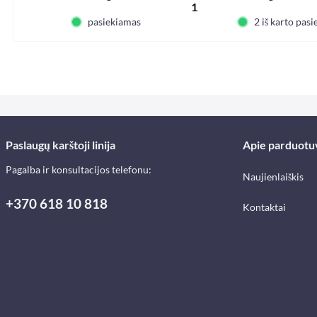
12,19 € *
pasiekiamas
2 iš karto pas
Paslaugų karštoji linija
Apie parduotu
Pagalba ir konsultacijos telefonu:
Naujienlaiškis
+370 618 10 818
Kontaktai