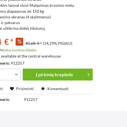
yklės laisvai stovi Matavimas krovimo metu
mo diapazonas iki 150 kg
eninis ekranas (4 skaitmenys)
 ir patvarus
ai užtikrina didelį tikslumą
 € *
85,68 € *
(14,29% PIGIAU)
PVM
plius siuntimo išlaidos
 available at the central warehouse
meris:
912257
Į
pirkinių krepšelis
ti
Prisiminti
Komentuoti
meris:
912257