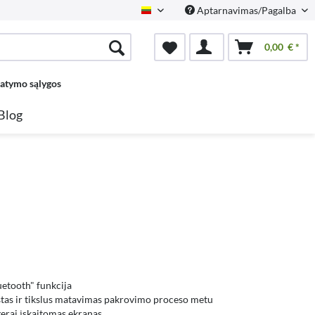
Aptarnavimas/Pagalba
Lietuvių
0,00 € *
tatymo sąlygos
Blog
uetooth" funkcija
tas ir tikslus matavimas pakrovimo proceso metu
gerai įskaitomas ekranas