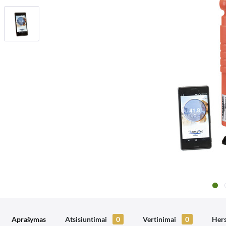
Aprašymas
Atsisiuntimai
0
Vertinimai
0
Hers