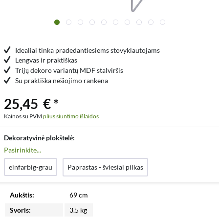
Idealiai tinka pradedantiesiems stovyklautojams
Lengvas ir praktiškas
Trijų dekoro variantų MDF stalviršis
Su praktiška nešiojimo rankena
25,45 € *
Kainos su PVM
plius siuntimo išlaidos
Dekoratyvinė plokštelė:
Pasirinkite...
einfarbig-grau
Paprastas - šviesiai pilkas
Aukštis:
69 cm
Svoris:
3.5 kg