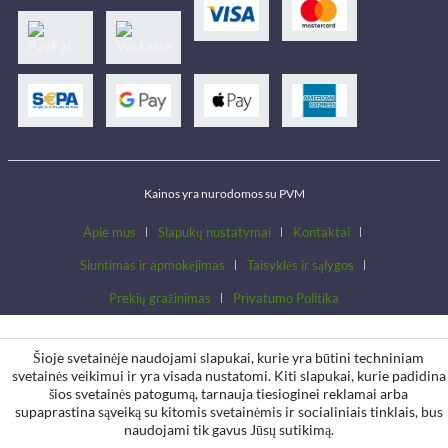
Kainos yra nurodomos su PVM
Apie mus
Slapukų nustatymai
Kontaktai
Siuntimas ir apmokėjimas
Taisyklės ir sąlygos
Prekių gražinimas
Privatumo Politika
Šioje svetainėje naudojami slapukai, kurie yra būtini techniniam
svetainės veikimui ir yra visada nustatomi. Kiti slapukai, kurie padidina
šios svetainės patogumą, tarnauja tiesioginei reklamai arba
supaprastina sąveiką su kitomis svetainėmis ir socialiniais tinklais, bus
naudojami tik gavus Jūsų sutikimą.