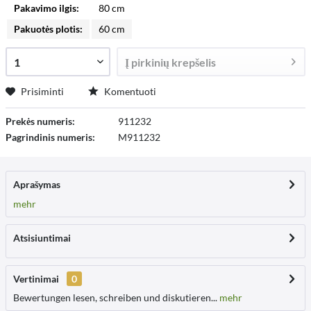
Pakavimo ilgis:
80 cm
Pakuotės plotis:
60 cm
Į
pirkinių krepšelis
Prisiminti
Komentuoti
Prekės numeris:
911232
Pagrindinis numeris:
M911232
Aprašymas
mehr
Atsisiuntimai
Vertinimai
0
Bewertungen lesen, schreiben und diskutieren...
mehr