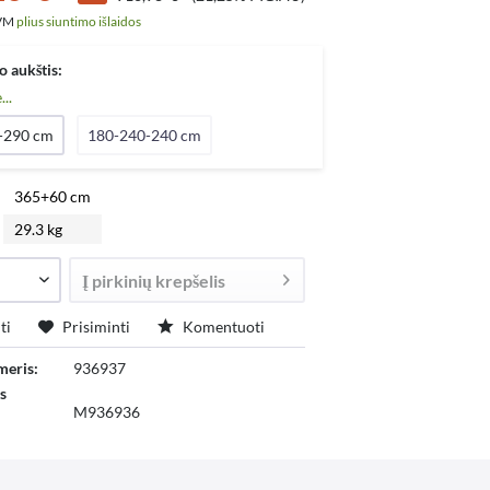
PVM
plius siuntimo išlaidos
 aukštis:
...
-290 cm
180-240-240 cm
365+60 cm
29.3 kg
Į
pirkinių krepšelis
ti
Prisiminti
Komentuoti
meris:
936937
s
M936936