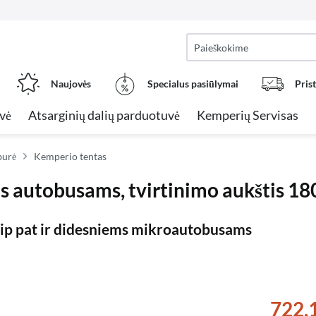
Naujovės
Specialus pasiūlymai
Pris
vė
Atsarginių dalių parduotuvė
Kemperių Servisas
burė
Kemperio tentas
as autobusams, tvirtinimo aukštis
taip pat ir didesniems mikroautobusams
722,1