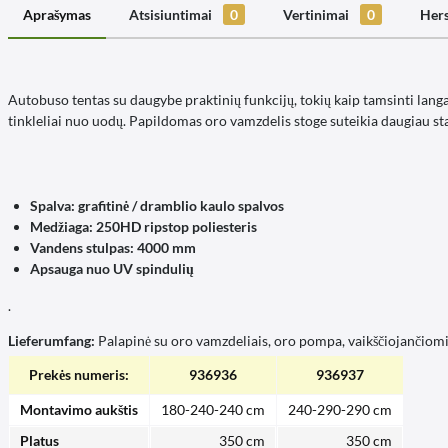
Aprašymas
Atsisiuntimai
0
Vertinimai
0
Hers
Autobuso tentas su daugybe praktinių funkcijų, tokių kaip tamsinti langai
tinkleliai nuo uodų. Papildomas oro vamzdelis stoge suteikia daugiau s
Spalva: grafitinė / dramblio kaulo spalvos
Medžiaga: 250HD ripstop poliesteris
Vandens stulpas: 4000 mm
Apsauga nuo UV spindulių
.
Lieferumfang:
Palapinė su oro vamzdeliais, oro pompa, vaikščiojančiomi
Prekės numeris:
936936
936937
Montavimo aukštis
180-240-240 cm
240-290-290 cm
Platus
350 cm
350 cm