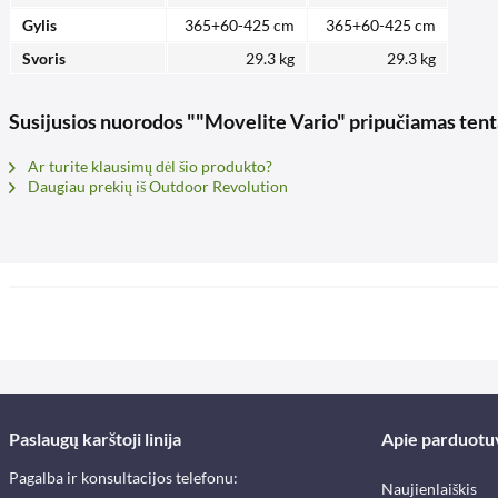
Gylis
365+60-425 cm
365+60-425 cm
Svoris
29.3 kg
29.3 kg
Susijusios nuorodos ""Movelite Vario" pripučiamas te
Ar turite klausimų dėl šio produkto?
Daugiau prekių iš Outdoor Revolution
Paslaugų karštoji linija
Apie parduotu
Pagalba ir konsultacijos telefonu:
Naujienlaiškis