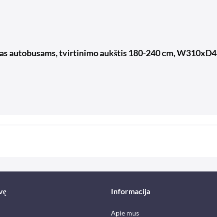
ntas autobusams, tvirtinimo aukštis 180-240 cm, W310xD
vę
Informacija
Apie mus