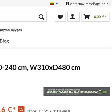
Aptarnavimas/Pagalba
Lietuvių
0,00 € *
tatymo sąlygos
Blog
 180-240 cm, W310xD480 cm
6 € *
916,98 € *
(21,25% PIGIAU)