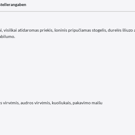
tellerangaben
, visiškai atidaromas priekis, šoninis pripučiamas stogelis, durelės šliuzo
tabilumo.
s virvėmis, audros virvėmis, kuoliukais, pakavimo maišu