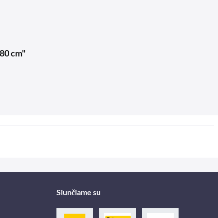
480 cm"
Siunčiame su