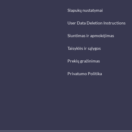
Slapukų nustatymai
User Data Deletion Instructions
Siuntimas ir apmokėjimas
Taisyklės ir sąlygos
Prekių gražinimas
Privatumo Politika