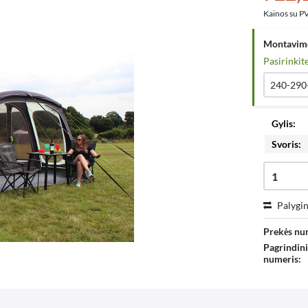
Kainos su 
Montavimo
Pasirinkite
240-290
Gylis:
Svoris:
Palygin
Prekės nu
Pagrindini
numeris: