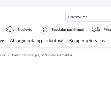
Naujovės
Specialus pasiūlymai
Pris
vė
Atsarginių dalių parduotuvė
Kemperių Servisas
burė
Palapinės smeigės, tvirtinimo elementai