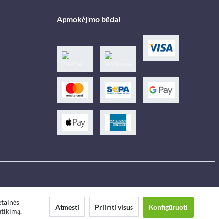
Apmokėjimo būdai
etainės
Atmesti
Priimti visus
Konfigūruoti
utikimą.