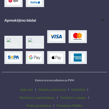
Apmokėjimo būdai
Kainos yra nurodomos su PVM
Apie mus
Slapukų nustatymai
Kontaktai
Siuntimas ir apmokėjimas
Taisyklės ir sąlygos
Prekių gražinimas
Privatumo Politika