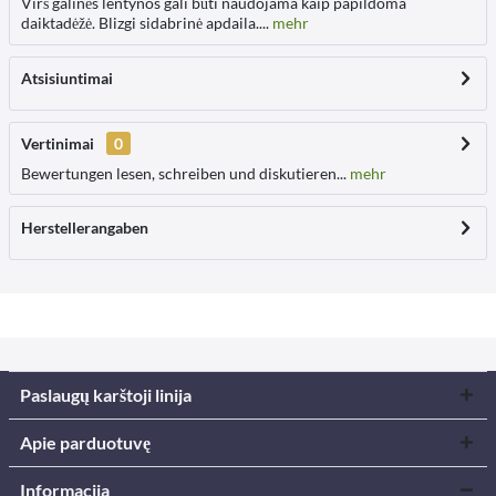
Virš galinės lentynos gali būti naudojama kaip papildoma
daiktadėžė. Blizgi sidabrinė apdaila....
mehr
Atsisiuntimai
Vertinimai
0
Bewertungen lesen, schreiben und diskutieren...
mehr
Herstellerangaben
Paslaugų karštoji linija
Apie parduotuvę
Informacija