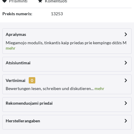
Prisiminti
Komentuoti
Prekės numeris:
13253
Aprašymas
Miegamojo modulis, tinkantis kaip priedas prie kempingo dėžės M
mehr
Atsisiuntimai
Vertinimai
0
Bewertungen lesen, schreiben und diskutieren...
mehr
Rekomenduojami priedai
Herstellerangaben