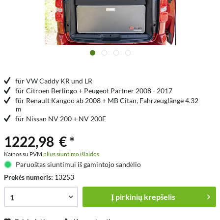
für VW Caddy KR und LR
für Citroen Berlingo + Peugeot Partner 2008 - 2017
für Renault Kangoo ab 2008 + MB Citan, Fahrzeuglänge 4.32
m
für Nissan NV 200 + NV 200E
1222,98 € *
Kainos su PVM
plius siuntimo išlaidos
Paruoštas siuntimui iš gamintojo sandėlio
Prekės numeris:
13253
Į
pirkinių krepšelis