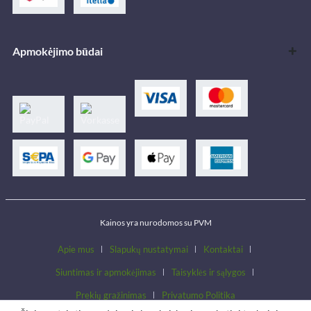
Apmokėjimo būdai
Kainos yra nurodomos su PVM
Apie mus
Slapukų nustatymai
Kontaktai
Siuntimas ir apmokėjimas
Taisyklės ir sąlygos
Prekių gražinimas
Privatumo Politika