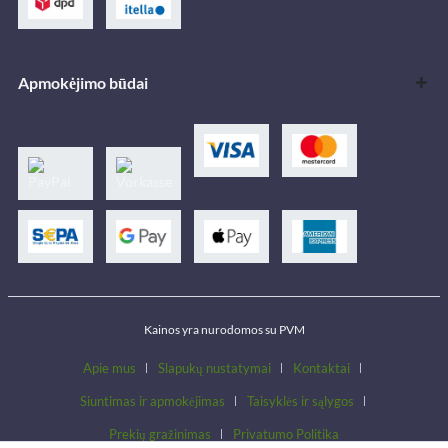
Apmokėjimo būdai
Kainos yra nurodomos su PVM
Apie mus
Slapukų nustatymai
Kontaktai
Siuntimas ir apmokėjimas
Taisyklės ir sąlygos
Prekių gražinimas
Privatumo Politika