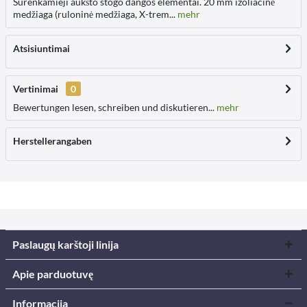
Surenkamieji aukšto stogo dangos elementai. 20 mm izoliacinė
medžiaga (ruloninė medžiaga, X-trem...
mehr
Atsisiuntimai
Vertinimai
0
Bewertungen lesen, schreiben und diskutieren...
mehr
Herstellerangaben
Paslaugų karštoji linija
Apie parduotuvę
Informacija