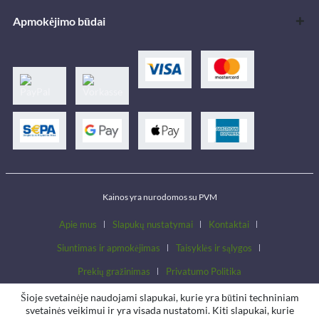
Apmokėjimo būdai
Kainos yra nurodomos su PVM
Apie mus
Slapukų nustatymai
Kontaktai
Siuntimas ir apmokėjimas
Taisyklės ir sąlygos
Prekių gražinimas
Privatumo Politika
Šioje svetainėje naudojami slapukai, kurie yra būtini techniniam
svetainės veikimui ir yra visada nustatomi. Kiti slapukai, kurie