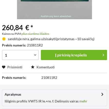
260,84 € *
Kainos su PVM
plius siuntimo išlaidos
sandėlyje nėra, galima užsisakyti(pristatymas ~10 savaičių)
Prekės numeris:
210811R2
Į
pirkinių krepšelis
Prisiminti
Komentuoti
Prekės numeris:
210811R2
Aprašymas
Išilginis profilis VWT5 lR le.+re. f. Dešinysis vairas
mehr