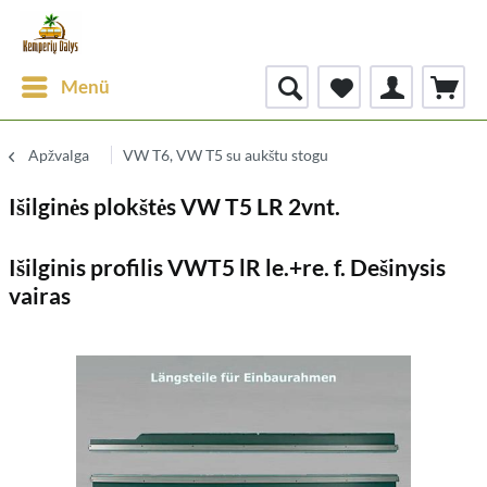
Menü
Apžvalga
VW T6, VW T5 su aukštu stogu
Išilginės plokštės VW T5 LR 2vnt.
Išilginis profilis VWT5 lR le.+re. f. Dešinysis
vairas