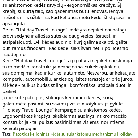
sulankstomos kėdės savybių - ergonomiškas krepšys. Šį 
krepšį, sukurtą taip, kad gabenimas būtų lengvas, lengva 
nešiotis ir jis užtikrina, kad kelionės metu kėdė išliktų švari ir 
apsaugota.
Be to, "Holiday Travel Lounge" kėdė yra neįtikėtinai patogi - 
erdvi sėdynė ir atlošas suteikia daug vietos išsitiesti ir 
atsipalaiduoti. Dėl kėdės audinio, kurį galima skalbti, galite 
būti ramūs žinodami, kad kėdė išliks švari net ir po ilgesnio 
naudojimo.
Kėdė "Holiday Travel Lounge" taip pat yra neįtikėtinai stilinga - 
tikro medžio konstrukcija neabejotinai sukels aplinkinių 
susidomėjimą, kad ir kur keliautumėte. Nesvarbu, ar keliaujate 
kemperiu, automobiliu, ar tiesiog ilsitės terasoje ar prie jūros, 
ši kėdė - puikus būdas stilingai, komfortiškai atsipalaiduoti ir 
pailsėti.
Jei ieškote patogios, stilingos kempingo kėdės, kurią 
galėtumėte pasiimti su savimi į visus nuotykius, įsigykite 
"Holiday Travel Lounge" kempingo sulankstomos kėdės. 
Ergonomiškas krepšys, skalbiamas audinys ir tikro medžio 
konstrukcija - tai puikus pasirinkimas visiems, norintiems 
keliauti patogiai.
Tags:
Patogios kelioninės kėdės su sulankstomu mechanizmu Holiday