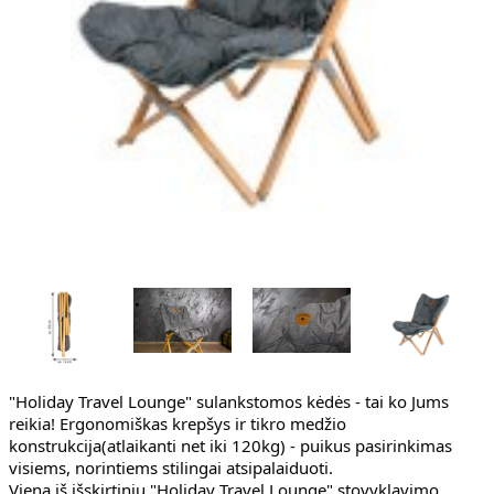
"Holiday Travel Lounge" sulankstomos kėdės - tai ko Jums 
reikia! Ergonomiškas krepšys ir tikro medžio 
konstrukcija(atlaikanti net iki 120kg) - puikus pasirinkimas 
visiems, norintiems stilingai atsipalaiduoti.
Viena iš išskirtinių "Holiday Travel Lounge" stovyklavimo 