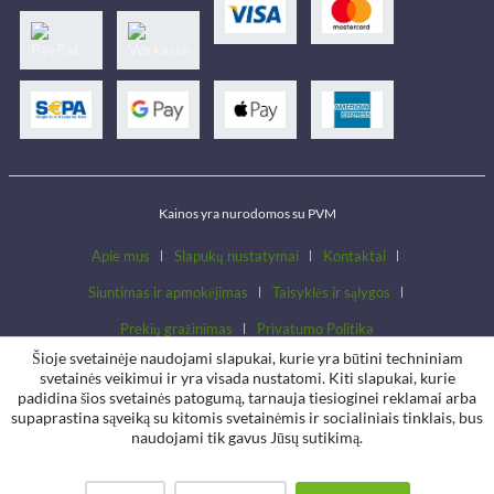
Kainos yra nurodomos su PVM
Apie mus
Slapukų nustatymai
Kontaktai
Siuntimas ir apmokėjimas
Taisyklės ir sąlygos
Prekių gražinimas
Privatumo Politika
Šioje svetainėje naudojami slapukai, kurie yra būtini techniniam
svetainės veikimui ir yra visada nustatomi. Kiti slapukai, kurie
padidina šios svetainės patogumą, tarnauja tiesioginei reklamai arba
supaprastina sąveiką su kitomis svetainėmis ir socialiniais tinklais, bus
naudojami tik gavus Jūsų sutikimą.