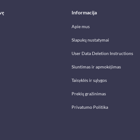
vę
Informacija
Apie mus
Slapukų nustatymai
User Data Deletion Instructions
Siuntimas ir apmokėjimas
Taisyklės ir sąlygos
Prekių gražinimas
Privatumo Politika