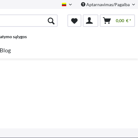
Aptarnavimas/Pagalba
Lietuvių
0,00 € *
tatymo sąlygos
Blog