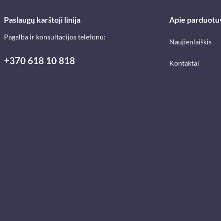
Paslaugų karštoji linija
Apie parduotu
Pagalba ir konsultacijos telefonu:
Naujienlaiškis
+370 618 10 818
Kontaktai