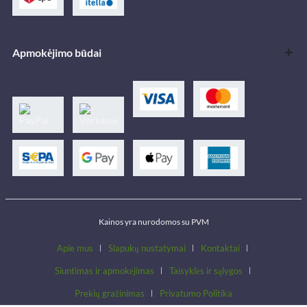
Apmokėjimo būdai
Kainos yra nurodomos su PVM
Apie mus
Slapukų nustatymai
Kontaktai
Siuntimas ir apmokėjimas
Taisyklės ir sąlygos
Prekių gražinimas
Privatumo Politika