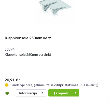
Klappkonsole 250mm verz.
53374
Klappkonsole 250mm verzinkt
20,91 € *
Sandėlyje nėra, galima užsisakyti(pristatymas ~10 savaičių)
Į
krepšelį
Informacija