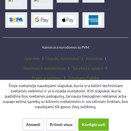
Kainos yra nurodomos su PVM
Apie mus
Slapukų nustatymai
Kontaktai
Siuntimas ir apmokėjimas
Taisyklės ir sąlygos
Prekių gražinimas
Privatumo Politika
Šioje svetainėje naudojami slapukai, kurie yra būtini techniniam
svetainės veikimui ir yra visada nustatomi. Kiti slapukai, kurie
padidina šios svetainės patogumą, tarnauja tiesioginei reklamai arba
supaprastina sąveiką su kitomis svetainėmis ir socialiniais tinklais, bus
naudojami tik gavus Jūsų sutikimą.
Atmesti
Priimti visus
Konfigūruoti