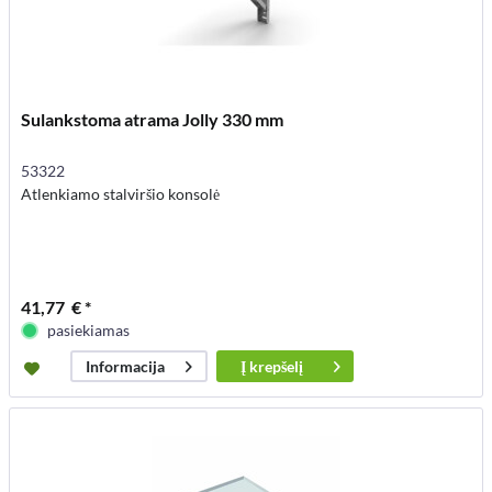
Sulankstoma atrama Jolly 330 mm
53322
Atlenkiamo stalviršio konsolė
41,77 € *
pasiekiamas
Į
krepšelį
Informacija