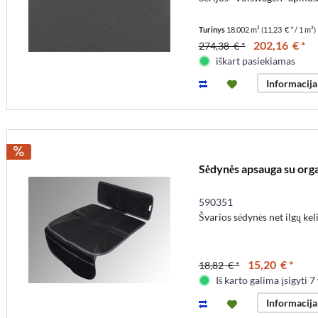
Turinys
18.002 m²
(11,23 € * / 1 m²)
202,16 € *
274,38 € *
iškart pasiekiamas
Informacija
Sėdynės apsauga su orga
590351
Švarios sėdynės net ilgų ke
15,20 € *
18,82 € *
Iš karto galima įsigyti 7 
Informacija