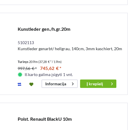
Kunstleder gen./h.gr.20m
5102113
Kunstleder genarbt/ hellgrau, 140cm, 3mm kaschiert, 20m
Turinys
20 lfm
(37,28 € * / 1 lfm)
745,62 € *
997,56 € *
Iš karto galima įsigyti 1 vnt.
Į
krepšelį
Informacija
Polst. Renault BlackU 10m