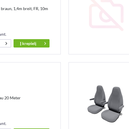
braun, 1,4m breit, FR, 10m
vnt.
Į
krepšelį
rau 20 Meter
vnt.