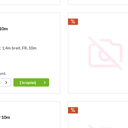
o10m
 1,4m breit, FR, 10m
vnt.
Į
krepšelį
br10m