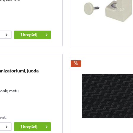
Į
krepšelį
nizatoriumi, juoda
lionių metu
vnt.
Į
krepšelį