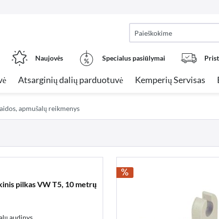
Naujovės
Specialus pasiūlymai
Pris
vė
Atsarginių dalių parduotuvė
Kemperių Servisas
olaidos, apmušalų reikmenys
inis pilkas VW T5, 10 metrų
alų audinys