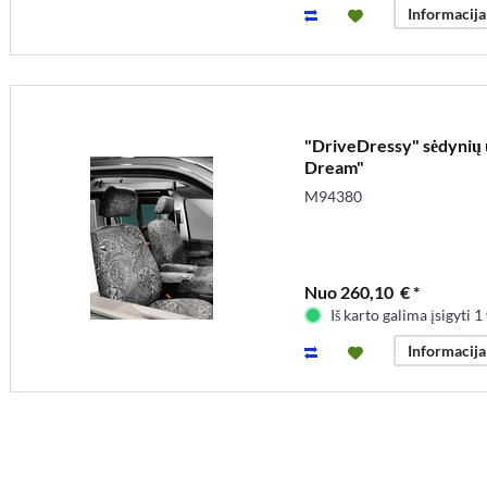
Informacija
"DriveDressy" sėdynių u
Dream"
M94380
Nuo 260,10 € *
Iš karto galima įsigyti 1 
Informacija