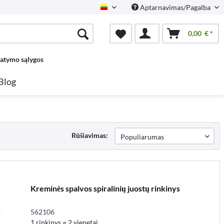
Aptarnavimas/Pagalba
Lietuvių
0,00 € *
tatymo sąlygos
Blog
Rūšiavimas:
Kreminės spalvos spiralinių juostų rinkinys
562106
1 rinkinys = 2 vienetai