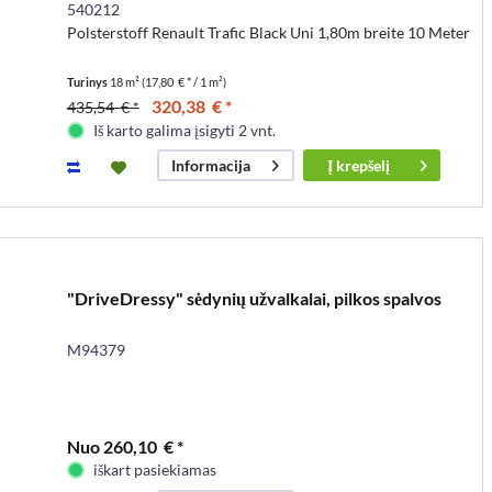
540212
Polsterstoff Renault Trafic Black Uni 1,80m breite 10 Meter
Turinys
18 m²
(17,80 € * / 1 m²)
320,38 € *
435,54 € *
Iš karto galima įsigyti 2 vnt.
Į
krepšelį
Informacija
"DriveDressy" sėdynių užvalkalai, pilkos spalvos
M94379
Nuo 260,10 € *
iškart pasiekiamas