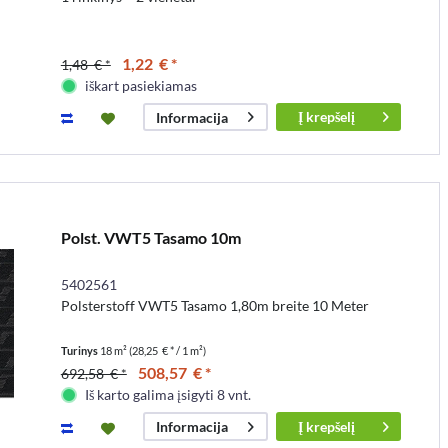
1,22 € *
1,48 € *
iškart pasiekiamas
Į
krepšelį
Informacija
Polst. VWT5 Tasamo 10m
5402561
Polsterstoff VWT5 Tasamo 1,80m breite 10 Meter
Turinys
18 m²
(28,25 € * / 1 m²)
508,57 € *
692,58 € *
Iš karto galima įsigyti 8 vnt.
Į
krepšelį
Informacija