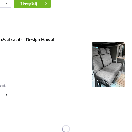
Į
krepšelį
žvalkalai - "Design Hawaii
vnt.