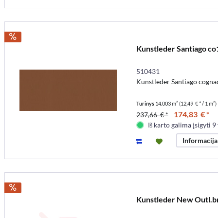
Kunstleder Santiago c
510431
Kunstleder Santiago cognac
Turinys
14.003 m²
(12,49 € * / 1 m²)
174,83 € *
237,66 € *
Iš karto galima įsigyti 9 
Informacija
Kunstleder New Outl.