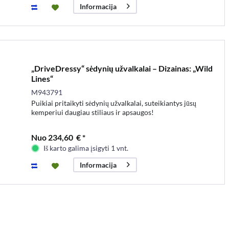
Informacija
„DriveDressy“ sėdynių užvalkalai – Dizainas: „Wild
Lines“
M943791
Puikiai pritaikyti sėdynių užvalkalai, suteikiantys jūsų
kemperiui daugiau stiliaus ir apsaugos!
Nuo 234,60 € *
Iš karto galima įsigyti 1 vnt.
Informacija