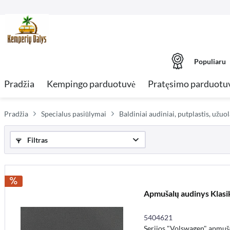
Populiaru
Pradžia
Kempingo parduotuvė
Pratęsimo parduotu
Pradžia
Specialus pasiūlymai
Baldiniai audiniai, putplastis, užu
Filtras
Apmušalų audinys Klasik
5404621
Serijos "Volswagen" apmuš