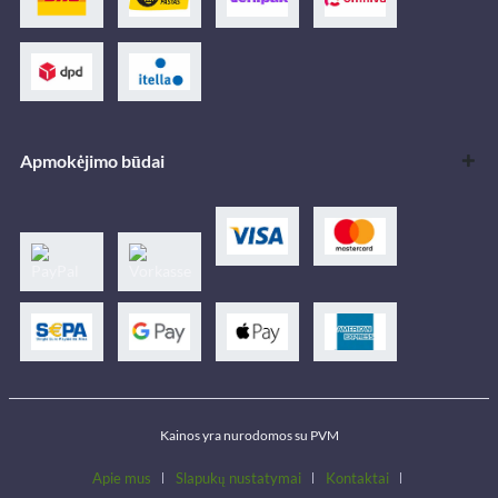
Apmokėjimo būdai
Kainos yra nurodomos su PVM
Apie mus
Slapukų nustatymai
Kontaktai