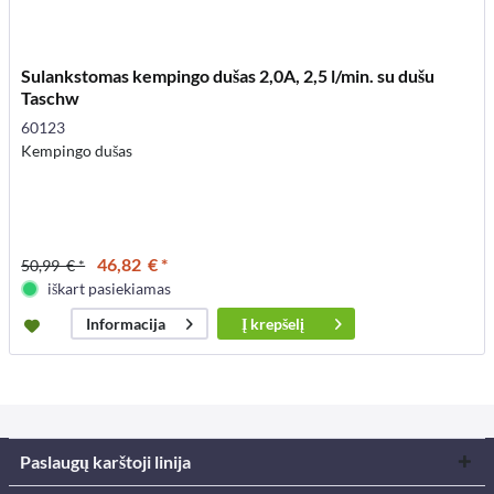
Sulankstomas kempingo dušas 2,0A, 2,5 l/min. su dušu
Taschw
60123
Kempingo dušas
46,82 € *
50,99 € *
iškart pasiekiamas
Į
krepšelį
Informacija
Paslaugų karštoji linija