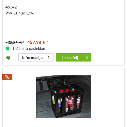
46342
VW-LT nuo 3/96
457,98 € *
533,36 € *
1 iš karto pasiekiama
Į
krepšelį
Informacija