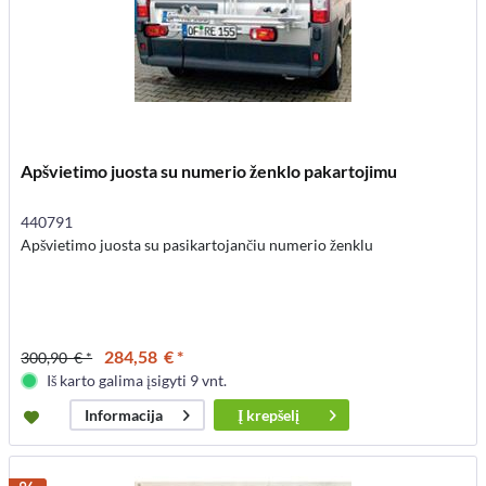
Apšvietimo juosta su numerio ženklo pakartojimu
440791
Apšvietimo juosta su pasikartojančiu numerio ženklu
284,58 € *
300,90 € *
Iš karto galima įsigyti 9 vnt.
Į
krepšelį
Informacija