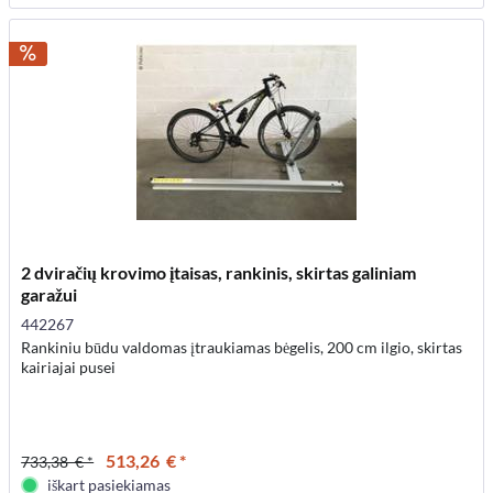
2 dviračių krovimo įtaisas, rankinis, skirtas galiniam
garažui
442267
Rankiniu būdu valdomas įtraukiamas bėgelis, 200 cm ilgio, skirtas
kairiajai pusei
513,26 € *
733,38 € *
iškart pasiekiamas