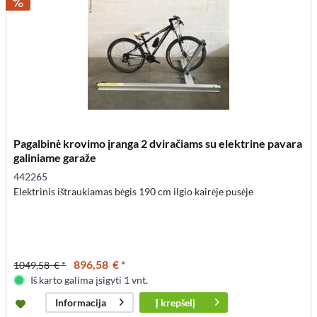
Pagalbinė krovimo įranga 2 dviračiams su elektrine pavara
galiniame garaže
442265
Elektrinis ištraukiamas bėgis 190 cm ilgio kairėje pusėje
896,58 € *
1049,58 € *
Iš karto galima įsigyti 1 vnt.
Į
krepšelį
Informacija