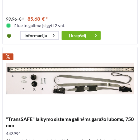
85,68 € *
99,96 € *
Iš karto galima įsigyti 2 vnt.
Į
krepšelį
Informacija
"TransSAFE" laikymo sistema galinėms garažo luboms, 750
mm
443991