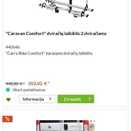
"Caravan Comfort" dviračių laikiklis 2 dviračiams
440646
"Carry Bike Comfort" karavano dviračių laikiklis
353,02 € *
448,80 € *
iškart pasiekiamas
Į
krepšelį
Informacija