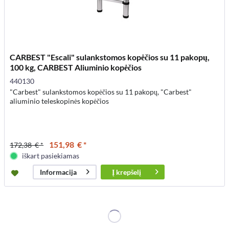
CARBEST "Escali" sulankstomos kopėčios su 11 pakopų,
100 kg, CARBEST Aliuminio kopėčios
440130
"Carbest" sulankstomos kopėčios su 11 pakopų, "Carbest"
aliuminio teleskopinės kopėčios
151,98 € *
172,38 € *
iškart pasiekiamas
Į
krepšelį
Informacija