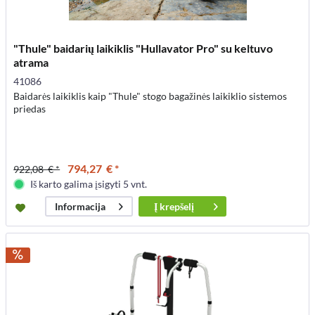
"Thule" baidarių laikiklis "Hullavator Pro" su keltuvo
atrama
41086
Baidarės laikiklis kaip "Thule" stogo bagažinės laikiklio sistemos
priedas
794,27 € *
922,08 € *
Iš karto galima įsigyti 5 vnt.
Į
krepšelį
Informacija