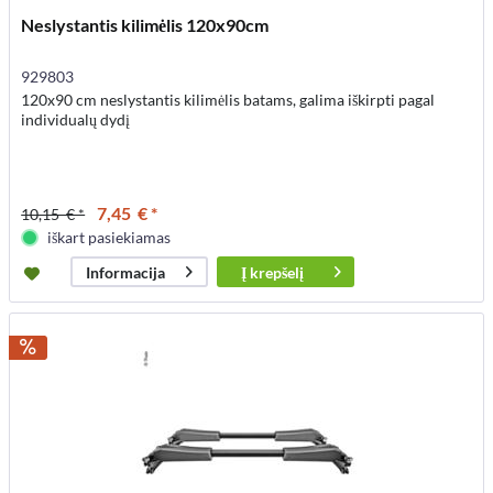
Neslystantis kilimėlis 120x90cm
929803
120x90 cm neslystantis kilimėlis batams, galima iškirpti pagal
individualų dydį
7,45 € *
10,15 € *
iškart pasiekiamas
Į
krepšelį
Informacija