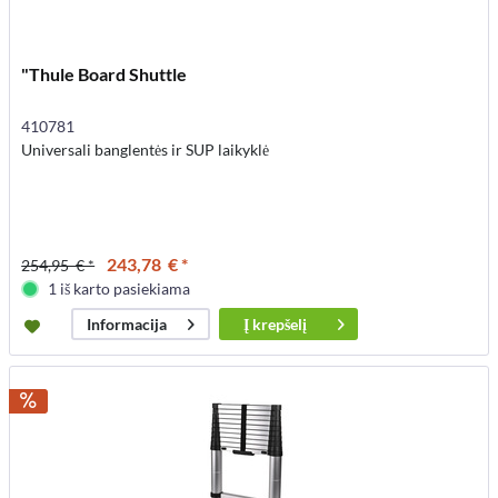
"Thule Board Shuttle
410781
Universali banglentės ir SUP laikyklė
243,78 € *
254,95 € *
1 iš karto pasiekiama
Į
krepšelį
Informacija