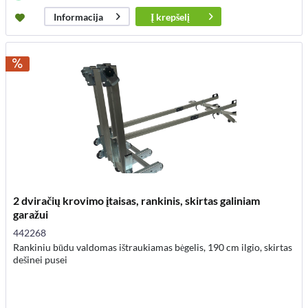
Į
krepšelį
Informacija
2 dviračių krovimo įtaisas, rankinis, skirtas galiniam
garažui
442268
Rankiniu būdu valdomas ištraukiamas bėgelis, 190 cm ilgio, skirtas
dešinei pusei