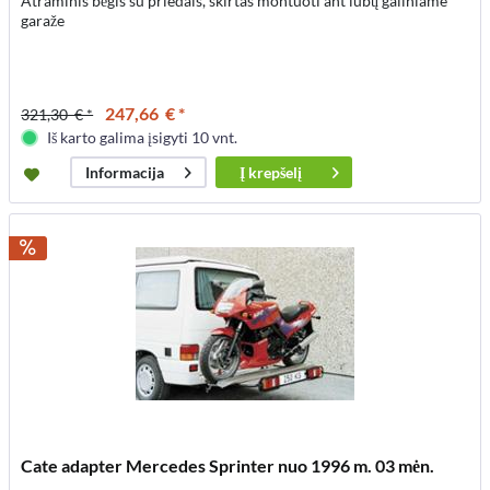
Atraminis bėgis su priedais, skirtas montuoti ant lubų galiniame
garaže
247,66 € *
321,30 € *
Iš karto galima įsigyti 10 vnt.
Į
krepšelį
Informacija
Cate adapter Mercedes Sprinter nuo 1996 m. 03 mėn.