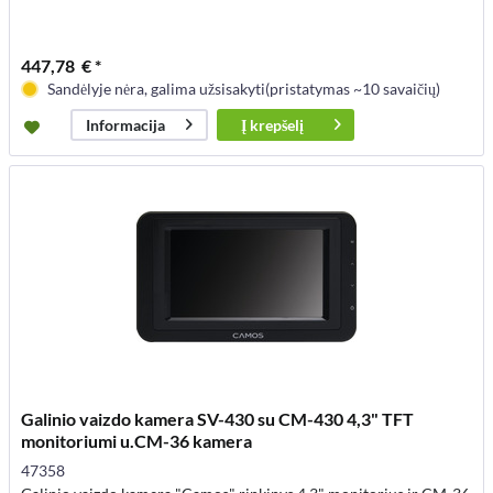
447,78 € *
Sandėlyje nėra, galima užsisakyti(pristatymas ~10 savaičių)
Į
krepšelį
Informacija
Galinio vaizdo kamera SV-430 su CM-430 4,3" TFT
monitoriumi u.CM-36 kamera
47358