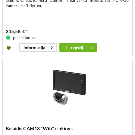
Galinio vaizdo kamera "Camos" rinkinys 4,3" monitorius ir CM-36
kamera su šildytuvu
335,58 € *
pasiekiamas
Į
krepšelį
Informacija
Belaidis CAM18 "Wifi" rinkinys