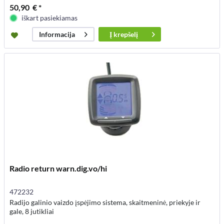
50,90 € *
iškart pasiekiamas
Į
krepšelį
Informacija
Radio return warn.dig.vo/hi
472232
Radijo galinio vaizdo įspėjimo sistema, skaitmeninė, priekyje ir
gale, 8 jutikliai