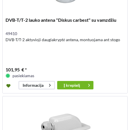
DVB-T/T-2 lauko antena "Diskus carbest" su vamzdžiu
49410
DVB-T/T-2 aktyvioji daugiakryptė antena, montuojama ant stogo
101,95 € *
pasiekiamas
Į
krepšelį
Informacija