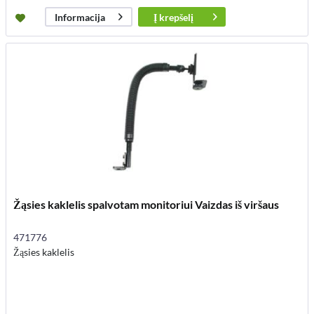
Į
krepšelį
Informacija
Žąsies kaklelis spalvotam monitoriui Vaizdas iš viršaus
471776
Žąsies kaklelis