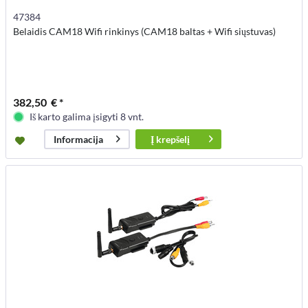
47384
Belaidis CAM18 Wifi rinkinys (CAM18 baltas + Wifi siųstuvas)
382,50 € *
Iš karto galima įsigyti 8 vnt.
Į
krepšelį
Informacija