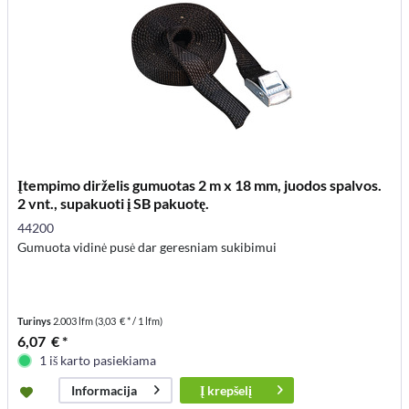
Įtempimo dirželis gumuotas 2 m x 18 mm, juodos spalvos.
2 vnt., supakuoti į SB pakuotę.
44200
Gumuota vidinė pusė dar geresniam sukibimui
Turinys
2.003 lfm
(3,03 € * / 1 lfm)
6,07 € *
1 iš karto pasiekiama
Į
krepšelį
Informacija