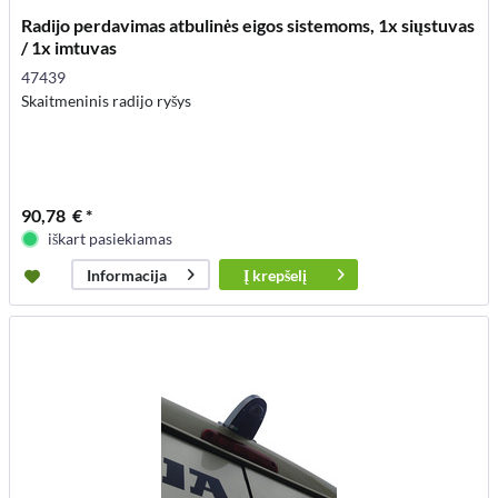
Radijo perdavimas atbulinės eigos sistemoms, 1x siųstuvas
/ 1x imtuvas
47439
Skaitmeninis radijo ryšys
90,78 € *
iškart pasiekiamas
Į
krepšelį
Informacija