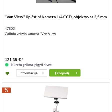
"Van View" išplėstinė kamera 1/4 CCD, objektyvas 2,5 mm
47803
Galinio vaizdo kamera "Van View
121,38 € *
Iš karto galima įsigyti 4 vnt.
Į
krepšelį
Informacija