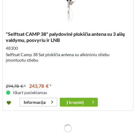
"Selftsat CAMP 38" palydovinė plokščia antena su 3 ašių
valdymu, posvyriu ir LNB
48300
Selftsat Camp 38 Sat plokščia antena su alkūniniu stiebu
įmontuotu stiebu
243,78 € *
294,78 € *
iškart pasiekiamas
Į
krepšelį
Informacija