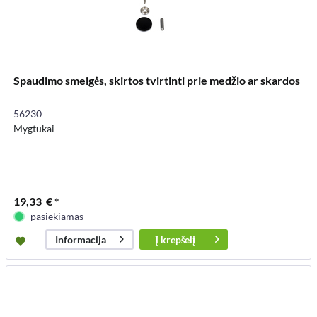
Spaudimo smeigės, skirtos tvirtinti prie medžio ar skardos
56230
Mygtukai
19,33 € *
pasiekiamas
Į
krepšelį
Informacija