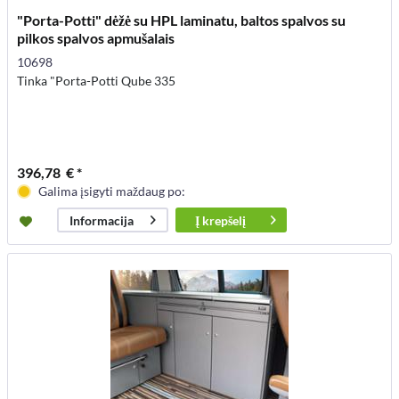
"Porta-Potti" dėžė su HPL laminatu, baltos spalvos su
pilkos spalvos apmušalais
10698
Tinka "Porta-Potti Qube 335
396,78 € *
Galima įsigyti maždaug po:
Į
krepšelį
Informacija