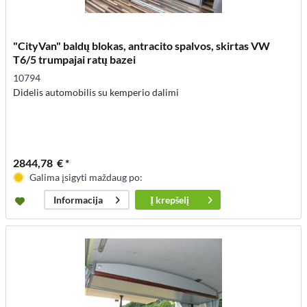
"CityVan" baldų blokas, antracito spalvos, skirtas VW
T6/5 trumpajai ratų bazei
10794
Didelis automobilis su kemperio dalimi
2844,78 € *
Galima įsigyti maždaug po:
Į
krepšelį
Informacija