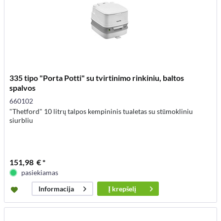
335 tipo "Porta Potti" su tvirtinimo rinkiniu, baltos
spalvos
660102
"Thetford" 10 litrų talpos kempininis tualetas su stūmokliniu
siurbliu
151,98 € *
pasiekiamas
Į
krepšelį
Informacija