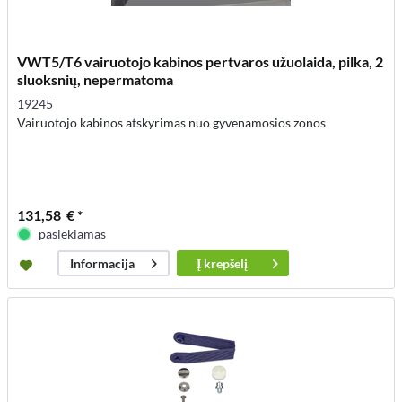
VWT5/T6 vairuotojo kabinos pertvaros užuolaida, pilka, 2
sluoksnių, nepermatoma
19245
Vairuotojo kabinos atskyrimas nuo gyvenamosios zonos
131,58 € *
pasiekiamas
Į
krepšelį
Informacija