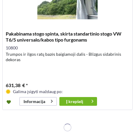
Pakabinama stogo spinta, skirta standartinio stogo VW
T6/5 universalo/kabos tipo furgonams
10800
Trumpos ir ilgos ratų bazės baigiamoji dalis - Blizgus sidabrinis
dekoras
631,38 € *
Galima įsigyti maždaug po:
Į
krepšelį
Informacija