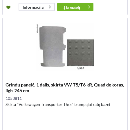
Į
krepšelį
Informacija
Grindų panelė, 1 dalis, skirta VW T5/T6 kR, Quad dekoras,
ilgis 246 cm
1053811
Skirta "Volkswagen Transporter T6/5" trumpajai ratų bazei