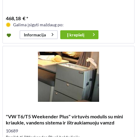
468,18 € *
Galima įsigyti maždaug po:
Į
krepšelį
Informacija
"VW T6/T5 Weekender Plus" virtuvės modulis su mini
kriaukle, vandens sistema ir ištraukiamuoju vamzd
10689