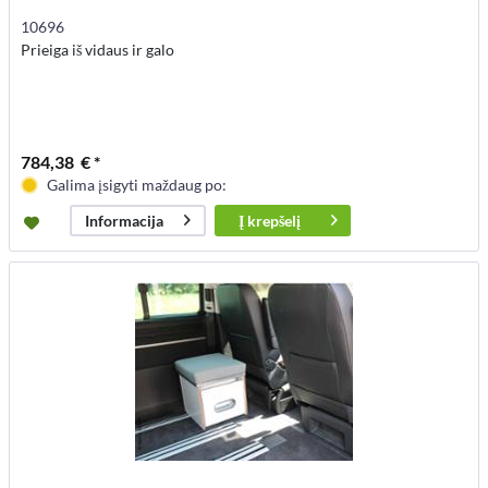
10696
Prieiga iš vidaus ir galo
784,38 € *
Galima įsigyti maždaug po:
Į
krepšelį
Informacija