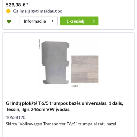
529,38 € *
Galima įsigyti maždaug po:
Į
krepšelį
Informacija
Grindų plokštė T6/5 trumpos bazės universalas, 1 dalis,
Tessin, ilgis 246cm VW įvadas.
10538120
Skirta "Volkswagen Transporter T6/5" trumpajai ratų bazei