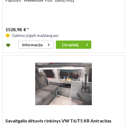
Papildyti "Weekender Plus" baldų liniją
1528,98 € *
Galima įsigyti maždaug po:
Į
krepšelį
Informacija
Savaitgalio dėtuvės rinkinys VW T6/T5 KR Antracitas