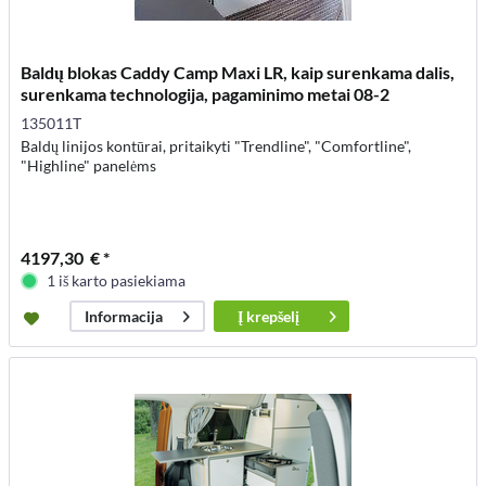
Baldų blokas Caddy Camp Maxi LR, kaip surenkama dalis,
surenkama technologija, pagaminimo metai 08-2
135011T
Baldų linijos kontūrai, pritaikyti "Trendline", "Comfortline",
"Highline" panelėms
4197,30 € *
1 iš karto pasiekiama
Į
krepšelį
Informacija