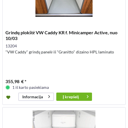
Grindų plokštė VW Caddy KR f. Minicamper Active, nuo
10/03
13204
"VW Caddy" grindų panelė iš "Granitto" dizaino HPL laminato
355,98 € *
1 iš karto pasiekiama
Į
krepšelį
Informacija