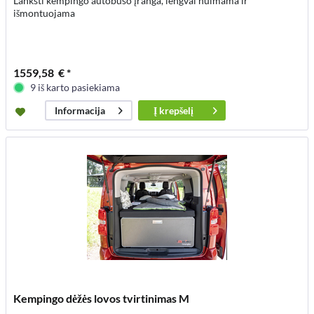
Lanksti kempingo autobuso įranga, lengvai nuimama ir
išmontuojama
1559,58 € *
9 iš karto pasiekiama
Į
krepšelį
Informacija
Kempingo dėžės lovos tvirtinimas M