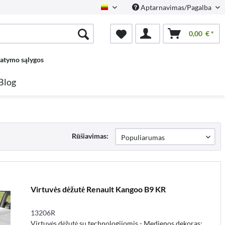
Aptarnavimas/Pagalba
Lietuvių
0,00 € *
tatymo sąlygos
Blog
Rūšiavimas:
Virtuvės dėžutė Renault Kangoo B9 KR
13206R
Virtuvės dėžutė su technologijomis - Medienos dekoras: