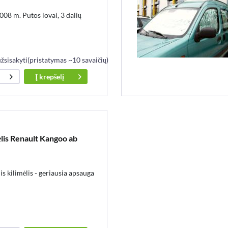
08 m. Putos lovai, 3 dalių
užsisakyti(pristatymas ~10 savaičių)
Į
krepšelį
mėlis Renault Kangoo ab
is kilimėlis - geriausia apsauga