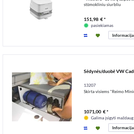
stūmokliniu siurbliu
151,98 € *
pasiekiamas
Informacija
Sėdynės/duobė VW Cadd
13207
Skirta visiems "Reimo Min
1071,00 € *
Galima įsigyti maždaug
Informacija