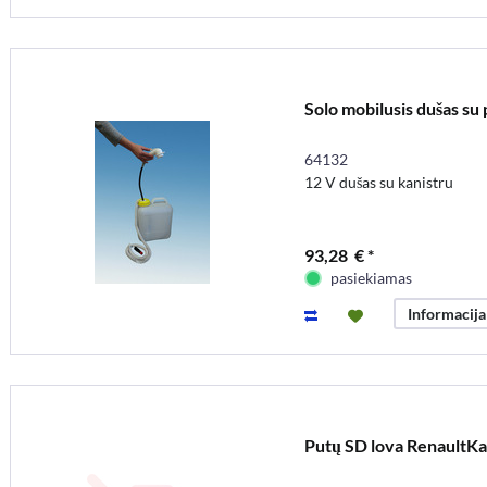
Solo mobilusis dušas su 
64132
12 V dušas su kanistru
93,28 € *
pasiekiamas
Informacija
Putų SD lova RenaultK