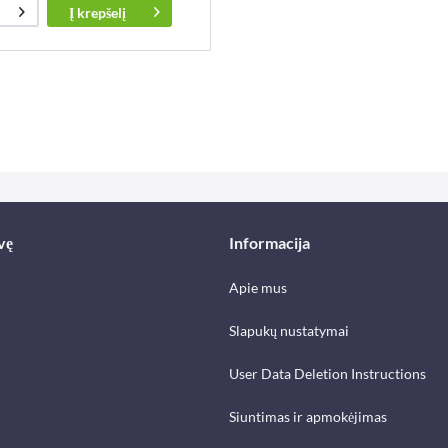
Į
krepšelį
vę
Informacija
Apie mus
Slapukų nustatymai
User Data Deletion Instructions
Siuntimas ir apmokėjimas