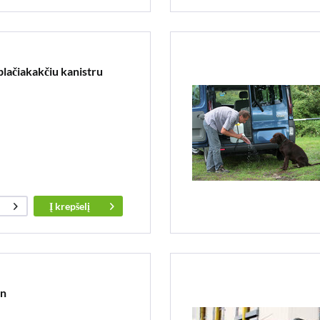
plačiakakčiu kanistru
Į
krepšelį
an