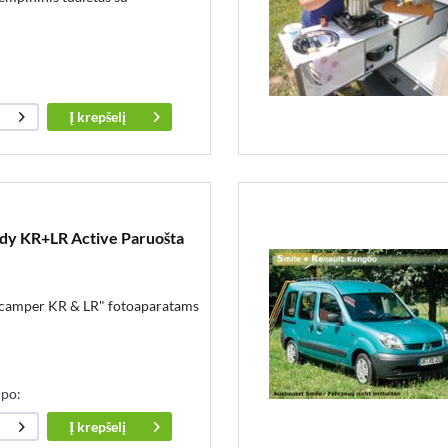
Į
krepšelį
y KR+LR Active Paruošta
icamper KR & LR" fotoaparatams
 po:
Į
krepšelį