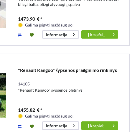
blizgi balta, blizgi alyvuogių spalva
1473,90 € *
Galima įsigyti maždaug po:
Į
krepšelį
Informacija
"Renault Kangoo" šypsenos prailginimo rinkinys
14105
"Renault Kangoo" šypsenos plėtinys
1455,82 € *
Galima įsigyti maždaug po:
Į
krepšelį
Informacija