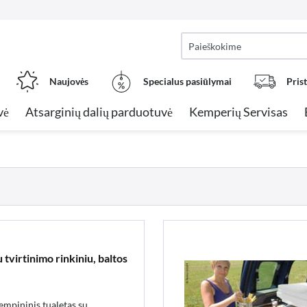
Naujovės
Specialus pasiūlymai
Pris
vė
Atsarginių dalių parduotuvė
Kemperių Servisas
 tvirtinimo rinkiniu, baltos
kempininis tualetas su