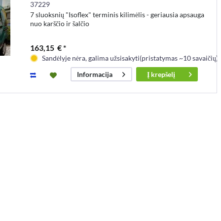
37229
7 sluoksnių "Isoflex" terminis kilimėlis - geriausia apsauga
nuo karščio ir šalčio
163,15 € *
Sandėlyje nėra, galima užsisakyti(pristatymas ~10 savaičių)
Į
krepšelį
Informacija