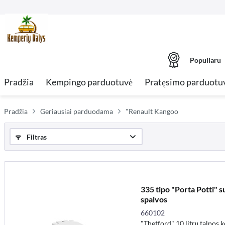
Populiaru
Pradžia
Kempingo parduotuvė
Pratęsimo parduotu
Pradžia
Geriausiai parduodama
"Renault Kangoo
Filtras
335 tipo "Porta Potti" su
spalvos
660102
"Thetford" 10 litrų talpos 