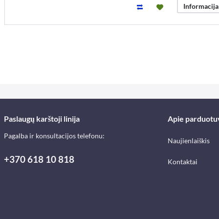
Informacija
Paslaugų karštoji linija
Apie parduotu
Pagalba ir konsultacijos telefonu:
Naujienlaiškis
+370 618 10 818
Kontaktai