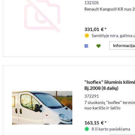
13210S
Renault KangooII KR nuo 20
331,01 € *
Sandėlyje nėra, galima 
Informacija
"Isoflex" šiluminis kili
Bj.2008 (8 dalių)
372291
7 sluoksnių "Isoflex" termin
nuo karščio ir šalčio
163,15 € *
8 iš karto pasiekiama