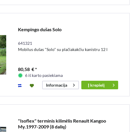
Kempingo dušas Solo
641321
Mobilus dušas "Solo" su plačiakakčiu kanistru 12 l
80,58 € *
6 iš karto pasiekiama
Į
krepšelį
Informacija
"Isoflex" terminis kilimėlis Renault Kangoo
My.1997-2009 (8 dalių)