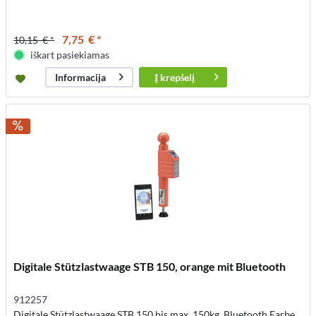
7,75 € *
10,15 € *
iškart pasiekiamas
Į
krepšelį
Informacija
Digitale Stützlastwaage STB 150, orange mit Bluetooth
912257
Digitale Stützlastwaage STB 150 bis max. 150kg, Bluetooth Farbe