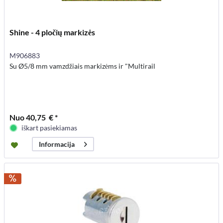
Shine - 4 pločių markizės
M906883
Su Ø5/8 mm vamzdžiais markizėms ir "Multirail
Nuo 40,75 € *
iškart pasiekiamas
Informacija