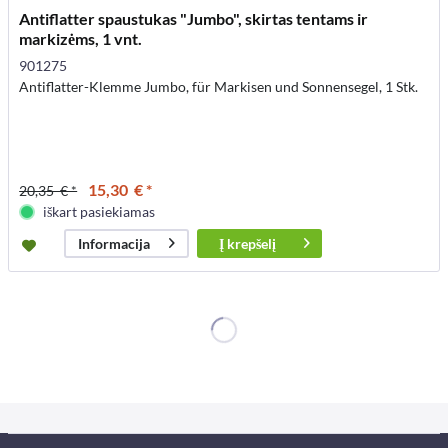
Antiflatter spaustukas "Jumbo", skirtas tentams ir
markizėms, 1 vnt.
901275
Antiflatter-Klemme Jumbo, für Markisen und Sonnensegel, 1 Stk.
15,30 € *
20,35 € *
iškart pasiekiamas
Į
krepšelį
Informacija