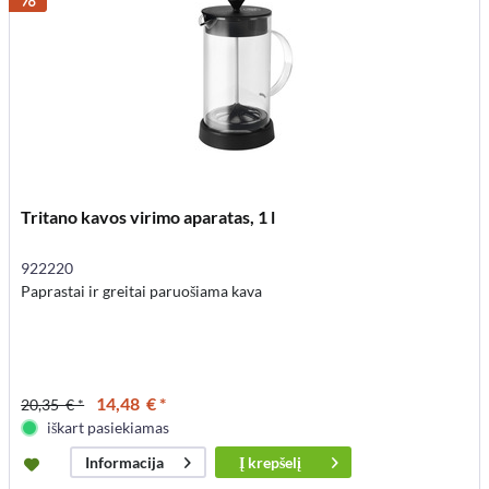
Tritano kavos virimo aparatas, 1 l
922220
Paprastai ir greitai paruošiama kava
14,48 € *
20,35 € *
iškart pasiekiamas
Į
krepšelį
Informacija