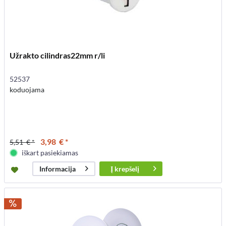
Užrakto cilindras22mm r/li
52537
koduojama
3,98 € *
5,51 € *
iškart pasiekiamas
Į
krepšelį
Informacija