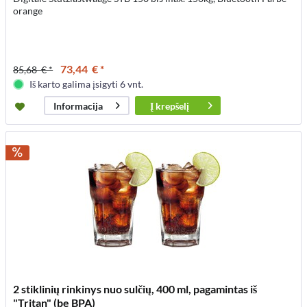
orange
73,44 € *
85,68 € *
Iš karto galima įsigyti 6 vnt.
Į
krepšelį
Informacija
2 stiklinių rinkinys nuo sulčių, 400 ml, pagamintas iš
"Tritan" (be BPA)