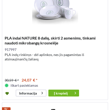
PLA indai NATURE 8 dalių, skirti 2 asmenims, tinkami
naudoti mikrobangų krosnelėje
917997
PLA indų rinkinys - dėl aplinkos, nes jis pagamintas iš
atsinaujinančių žaliavų
24,07 € *
30,59 € *
iškart pasiekiamas
Į
krepšelį
Informacija