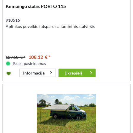
Kempingo stalas PORTO 115
910516
Aplinkos poveikiui atsparus aliumininis stalviršis
108,12 € *
127,50 € *
iškart pasiekiamas
Į
krepšelį
Informacija