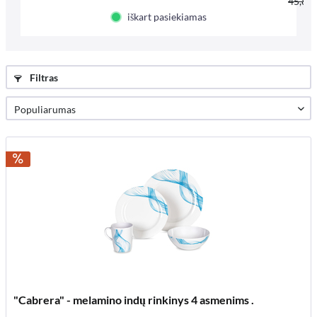
45,85 
iškart pasiekiamas
Filtras
"Cabrera" - melamino indų rinkinys 4 asmenims .