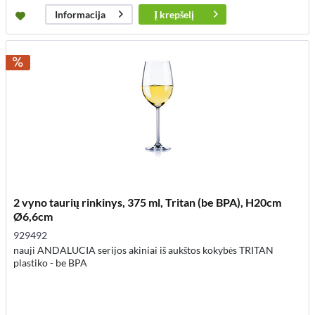
Į
krepšelį
Informacija
2 vyno taurių rinkinys, 375 ml, Tritan (be BPA), H20cm
Ø6,6cm
929492
nauji ANDALUCIA serijos akiniai iš aukštos kokybės TRITAN
plastiko - be BPA