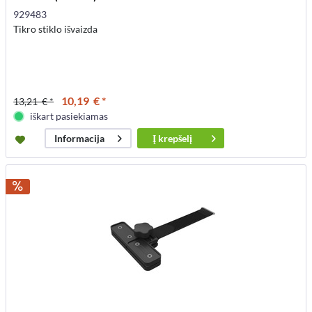
929483
Tikro stiklo išvaizda
10,19 € *
13,21 € *
iškart pasiekiamas
Į
krepšelį
Informacija