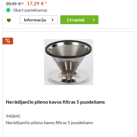
17,29 € *
20,35 € *
iškart pasiekiamas
Į
krepšelį
Informacija
Nerūdijančio plieno kavos filtras 5 puodeliams
940845
Nerūdijančio plieno kavos filtras 5 puodeliams