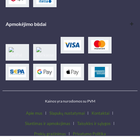
Apmokėjimo būdai
Kainos yra nurodomos su PVM
Apie mus
Slapukų nustatymai
Kontaktai
Siuntimas ir apmokėjimas
Taisyklės ir sąlygos
Prekių gražinimas
Privatumo Politika