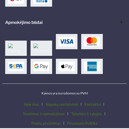
Apmokėjimo būdai
Kainos yra nurodomos su PVM
Apie mus
Slapukų nustatymai
Kontaktai
Siuntimas ir apmokėjimas
Taisyklės ir sąlygos
Prekių gražinimas
Privatumo Politika