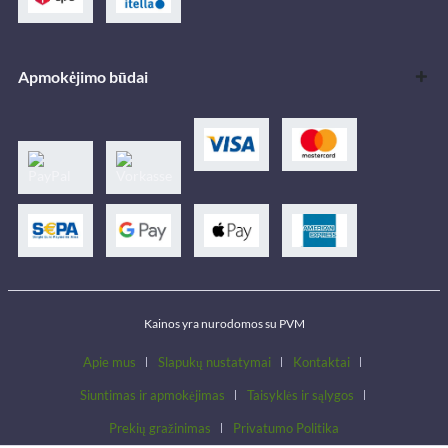
Apmokėjimo būdai
Kainos yra nurodomos su PVM
Apie mus
Slapukų nustatymai
Kontaktai
Siuntimas ir apmokėjimas
Taisyklės ir sąlygos
Prekių gražinimas
Privatumo Politika