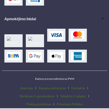
Apmokėjimo būdai
Kainos yra nurodomos su PVM
Apie mus
Slapukų nustatymai
Kontaktai
Siuntimas ir apmokėjimas
Taisyklės ir sąlygos
Prekių gražinimas
Privatumo Politika