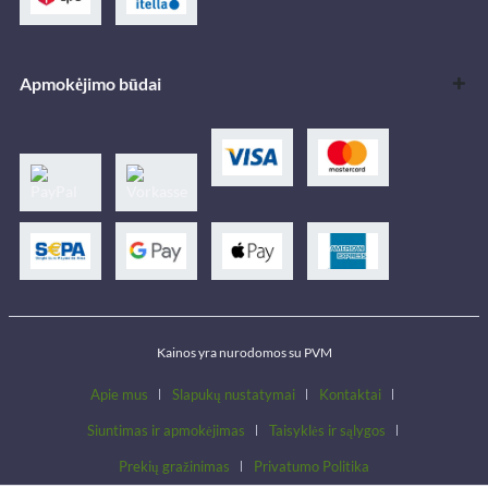
Apmokėjimo būdai
Kainos yra nurodomos su PVM
Apie mus
Slapukų nustatymai
Kontaktai
Siuntimas ir apmokėjimas
Taisyklės ir sąlygos
Prekių gražinimas
Privatumo Politika